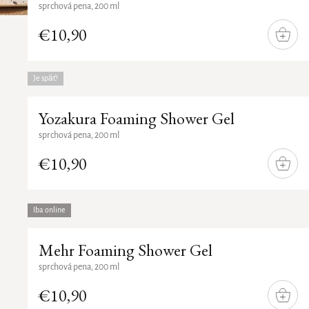
sprchová pena, 200 ml
Najdrahšie
€10,90
Abecedne
DO
KOŠÍ
Je späť!
Yozakura Foaming Shower Gel
sprchová pena, 200 ml
€10,90
DO
KOŠÍ
Iba online
Mehr Foaming Shower Gel
sprchová pena, 200 ml
€10,90
DO
KOŠÍ