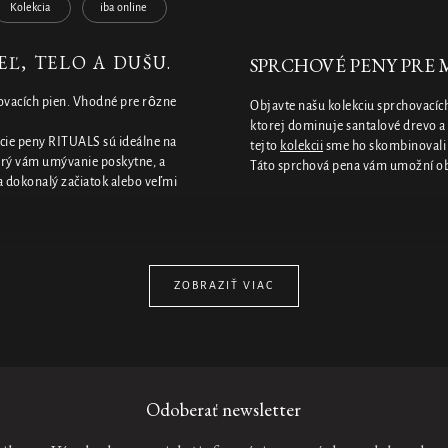
Kolekcia
iba online
Ľ, TELO A DUŠU.
SPRCHOVÉ PENY PRE
hovacích pien. Vhodné pre rôzne
Objavte našu kolekciu sprchovacíc
ktorej dominuje santalové drevo 
vacie peny RITUALS sú ideálne na
tejto
kolekcii
sme ho skombinovali s
torý vám umývanie poskytne, a
Táto sprchová pena vám umožní obn
 dokonalý začiatok alebo veľmi
stlivosť si môžete vybrať
ZOBRAZIŤ VIAC
 vodou zmenia na bohaté, nadýchané
tarostlivosť, vyberte si našu
gél Sport Ice
po intenzívnom
sa po príjemnej osviežujúcej
ho niektorý z našich bohatých
Odoberať newsletter
adkú penu, ktorá uzamkne vlhkosť a