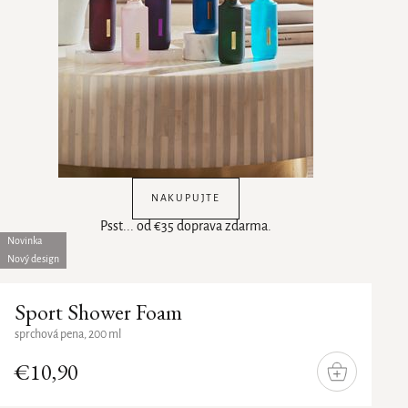
NAKUPUJTE
Psst... od €35 doprava zdarma.
Novinka
Nový design
Sport Shower Foam
sprchová pena, 200 ml
€10,90
DO
KOŠÍKA