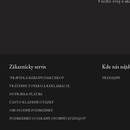
Vložte svoj e-m
SPRCHOVÉ PENY PRE ŽENY
Sprchovacie peny pre ženy RITUALS vám spríjemnia chvíle pri sprchovaní a
ponúka iný druh vône a pocitu navrhnutý tak, aby mal iný vplyv na váš živo
deň, preto doprajte sebe alebo blízkej osobe dokonalú chvíľu relaxu.
Zápätie
Zákaznícky servis
Kde nás nájd
*PRAVIDLÁ NÁKUPU DARČEKOV
PREDAJNY
VRÁTENIE TOVARU A REKLAMÁCIE
DOPRAVA & PLATBA
ČASTO KLADENÉ OTÁZKY
OBCHODNÉ PODMIENKY
PODMIENKY OCHRANY OSOBNÝCH ÚDAJOV