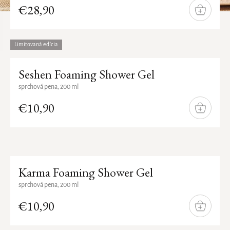
€28,90
DO
KOŠÍKA
Limitovaná edícia
Seshen Foaming Shower Gel
sprchová pena, 200 ml
€10,90
DO
KOŠÍKA
Karma Foaming Shower Gel
sprchová pena, 200 ml
€10,90
DO
KOŠÍKA