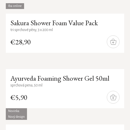
Iba online
Sakura Shower Foam Value Pack
tri sprchové pěny, 3 x 200 ml
€28,90
DO
KOŠÍKA
Ayurveda Foaming Shower Gel 50ml
sprchová pena, 50 ml
€5,90
DO
KOŠÍKA
Novinka
Nový design