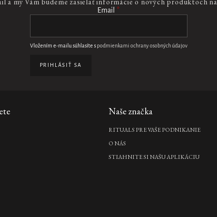
ail a my Vám budeme zasielať informácie o nových produktoch n
Email
 dodajú im zmysel. Každá fľaštička
t. Vieme, aký náročný môže byť
Vložením e-mailu súhlasíte s
podmienkami ochrany osobných údajov
PRIHLÁSIŤ SA
ete
Naše značka
RITUALS PRE VAŠE PODNIKANIE
O NÁS
STIAHNITE SI NAŠU APLIKÁCIU