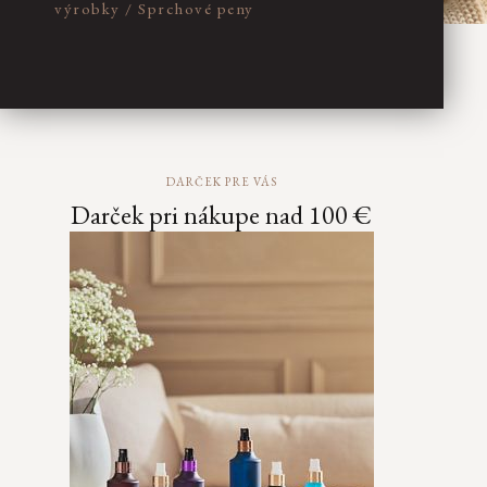
výrobky
/
Sprchové peny
DARČEK PRE VÁS
Darček pri nákupe nad 100 €