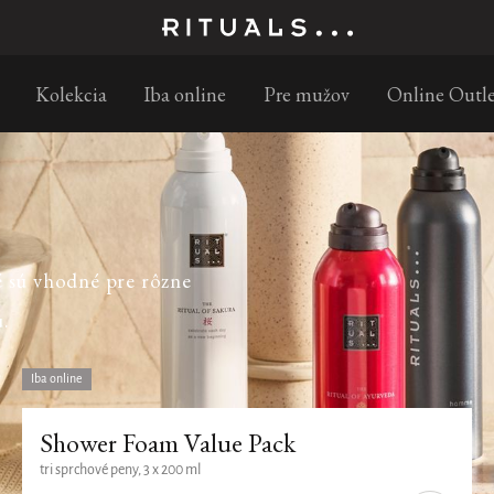
Objednajte
Kolekcia
Iba online
Pre mužov
Online Outle
é sú vhodné pre rôzne
u.
Iba online
Shower Foam Value Pack
tri sprchové peny, 3 x 200 ml