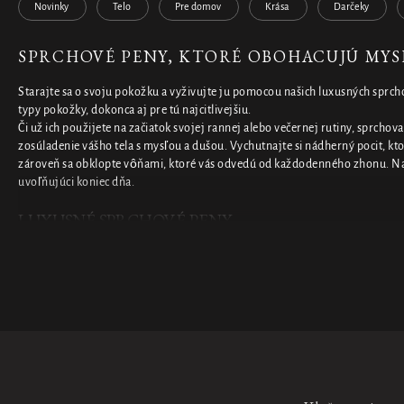
Novinky
Telo
Pre domov
Krása
Darčeky
SPRCHOVÉ PENY, KTORÉ OBOHACUJÚ MYSE
Starajte sa o svoju pokožku a vyživujte ju pomocou našich luxusných sprc
typy pokožky, dokonca aj pre tú najcitlivejšiu.
Či už ich použijete na začiatok svojej rannej alebo večernej rutiny, sprcho
zosúladenie vášho tela s mysľou a dušou. Vychutnajte si nádherný pocit, k
zároveň sa obklopte vôňami, ktoré vás odvedú od každodenného zhonu. Na
uvoľňujúci koniec dňa.
LUXUSNÉ SPRCHOVÉ PENY
Naša kolekcia luxusných sprchových pien je rozsiahla. Na každodennú staro
napríklad z našej kolekcie božských sprchových pien, ktoré sa po dotyku s
biele obláčiky peny. Ak hľadáte cielenejšie sprchové peny na intenzívnejšiu s
sprchovú penu po opaľovaní
po dni strávenom na slnku alebo náš
sprchový 
športovom výkone. Doprajte svojej pokožke potrebné osvieženie a vynorte 
sprche. Chcete svoju pokožku hydratovať častejšie? Vyskúšajte namiesto to
sprchových olejov
. Vďaka svojmu zloženiu sa olej premení na hodvábne hl
zanechá vašu pokožku jemnú a pružnú.