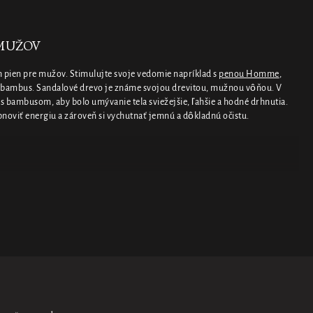
 MUŽOV
h pien pre mužov. Stimulujte svoje vedomie napríklad s
penou Homme
,
a bambus. Sandalové drevo je známe svojou drevitou, mužnou vôňou. V
 bambusom, aby bolo umývanie tela sviežejšie, ľahšie a hodné drhnutia.
oviť energiu a zároveň si vychutnať jemnú a dôkladnú očistu.