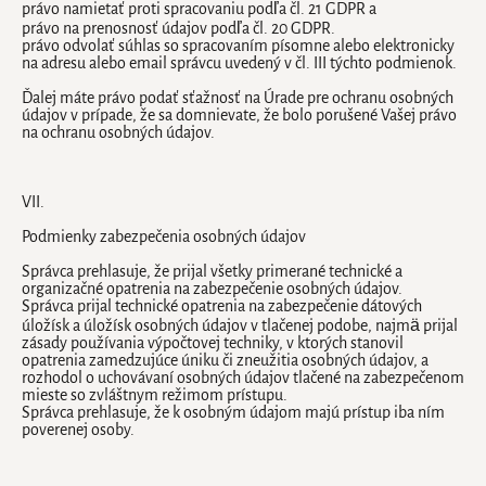
právo namietať proti spracovaniu podľa čl. 21 GDPR a
právo na prenosnosť údajov podľa čl. 20 GDPR.
právo odvolať súhlas so spracovaním písomne ​​alebo elektronicky
na adresu alebo email správcu uvedený v čl. III týchto podmienok.
Ďalej máte právo podať sťažnosť na Úrade pre ochranu osobných
údajov v prípade, že sa domnievate, že bolo porušené Vašej právo
na ochranu osobných údajov.
VII.
Podmienky zabezpečenia osobných údajov
Správca prehlasuje, že prijal všetky primerané technické a
organizačné opatrenia na zabezpečenie osobných údajov.
Správca prijal technické opatrenia na zabezpečenie dátových
úložísk a úložísk osobných údajov v tlačenej podobe, najmä prijal
zásady používania výpočtovej techniky, v ktorých stanovil
opatrenia zamedzujúce úniku či zneužitia osobných údajov, a
rozhodol o uchovávaní osobných údajov tlačené na zabezpečenom
mieste so zvláštnym režimom prístupu.
Správca prehlasuje, že k osobným údajom majú prístup iba ním
poverenej osoby.