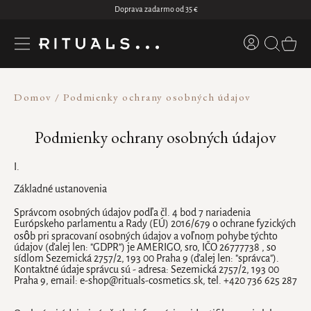
Prejsť
Doprava zadarmo od 35 €
na
obsah
Prihláseni
NÁKUP
KOŠÍK
Novinky
Hľadám...
Domov
/
Podmienky ochrany osobných údajov
Telo
Podmienky ochrany osobných údajov
Pre domov
I.
MAKE-UP & LIP CARE
SPRCHOVÉ A KÚPEĽOVÉ VÝROBKY
DIFÚZORY
STAROSTLIVOSŤ O PLEŤ
DARČEKOVÉ SADY
LIMITED EDITION
VÝHODNÉ BALÍČKY
PÁNSKE SÚPRAVY
ZĽAVY
Základné ustanovenia
Krása
Sprchové peny
Luxusné difúzory
Pleťové krémy
Darčekové sady S
The Ritual of Seshen
Telo
Správcom osobných údajov podľa čl. 4 bod 7 nariadenia
ANTI-PERSPIRANT CREAM
PRODUKTY NA SPRCHOVANIE
PRIVATE COLLECTION - RICH
Európskeho parlamentu a Rady (EÚ) 2016/679 o ochrane fyzických
Telové oleje
Klasické difúzory
Čistenie pleti
Darčekové sady M
Pre domov
osôb pri spracovaní osobných údajov a voľnom pohybe týchto
Darčeky
údajov (ďalej len: "GDPR") je AMERIGO, sro, IČO 26777738 , so
SEASONAL HIGHLIGHTS
Šampóny a telové peny v jednom
Mini difúzory
Pleťové séra
Darčekové sady L
sídlom Sezemická 2757/2, 193 00 Praha 9 (ďalej len: "správca").
Kontaktné údaje správcu sú - adresa: Sezemická 2757/2, 193 00
TINY RITUALS
DEZODORANTY
PRIVATE COLLECTION - FRESH
KÚPEĽŇA
Telové peelingy
Náhradné náplne
Pleťové masky a oleje
Darčekové sady XL
Kolekcia
Praha 9, email: e-shop@rituals-cosmetics.sk, tel. +420 736 625 287
The Ritual of Ayurveda
Kúpeľňové výrobky
Aroma difuzéry
Starostlivosť o očné okolie
Výhodné balíky
Men's Collection
Príslušenstvo