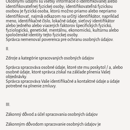
Osobnými údajmi sú všetky informácie o identifikovanej alebo
STAROSTLIVOSŤ O OPÁLENIE
PLEŤOVÁ KOZMETIKA
PRIVATE COLLECTION - COMFORT
Iba online
Výhodné balíky difúzorov
Starostlivosť o pery
Sady pre autá
identifikovateľnej fyzickej osoby; identifikovateľná fyzickou
Private Collection
Ručníky
osobou je fyzická osoba, ktorú možno priamo alebo nepriamo
identifikovať, najmä odkazom na určitý identifikátor, napríklad
STAROSTLIVOSŤ O TELO
Skincare & Haircare sets
Skincare Collection
Predložka
Pre mužov
meno, identifikačné číslo, lokačné údaje, sieťový identifikátor
MEN'S COLLECTION
PRODUKTY NA HOLENIE
PRIVATE COLLECTION - FLORAL
alebo jedného alebo viacerých faktorov špecifických fyzickú,
DOMÁCE SPREJE
PARFUMY
Krémy a oleje
Tiny Rituals
fyziologickú, genetické, mentálnu, ekonomickú, kultúrnu alebo
spoločenské identity tejto fyzickej osoby.
Online Outlet
DARČEKY PRE ŇU
AMSTERDAM COLLECTION
Rozprašovače na telo a vlasy
Luxusní spreje
Pre ženy
Make-up Collection
Správca nemenoval poverenca pre ochranu osobných údajov.
STAROSTLIVOSŤ O FÚZY
LIMITOVANÁ EDÍCIA: ALCHEMY
II.
Telové peny
Klasické spreje
Pre mužov
DARČEKY PRE NEHO
Zdroje a kategórie spracovaných osobných údajov
THE RITUAL OF MEHR
BESTSELLING COLLECTIONS
Deodoranty
Náhradné náplne
Mini parfumy
Máte
PÁNSKE PARFUMY
LIMITOVANÁ EDÍCIA: DREAM
dotaz?
Správca spracováva osobné údaje, ktoré ste mu poskytol / a, alebo
Masážne produkty
The Ritual of Sakura
osobné údaje, ktoré správca získal na základe plnenia Vašej
DARČEKOVÉ POUKAZY
objednávky.
PRE BUDÚCE MATKY
SVIEČKY
MAKE-UP
The Ritual of Yozakura
Správca spracováva Vaše identifikačné a kontaktné údaje a údaje
CAR AIR FRESHENER
TELO
Nájsť
potrebné na plnenie zmluvy.
STAROSTLIVOSŤ O RUKY A NOHY
predajňu
Luxusné sviečky
The Ritual of Mehr
DARČEKY DO 30 €
THE MANSION COLLECTION
STAROSTLIVOSŤ O VLASY
Mydlá na ruky
Sviečky XL
Amsterdam Collection
LIMITOVANÁ EDÍCIA: INTUITIA
III.
Šampóny a kondicionéry
Starostlivosť o ruky
Klasické sviečky
Zákonný dôvod a účel spracovania osobných údajov
DÁRČEKY K NÁKUPU
THE RITUAL OF NAMASTE
Ošetrenia a styling
SIGNATURE COLLECTIONS
Starostlivosť o nohy
Klasické sviečky XL
Zákonným dôvodom spracovanie osobných údajov je