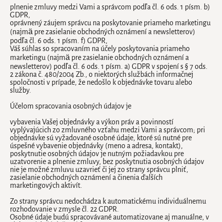
Purify
Náhradná náplň do sviečky
The Ritual of Karma
plnenie zmluvy medzi Vami a správcom podľa čl. 6 ods. 1 písm. b)
GDPR,
Glow
STAROSTLIVOSŤ O SLNKO
KOZMETICKÉ VÝROBKY NA CESTY
oprávnený záujem správcu na poskytovanie priameho marketingu
The Soulful Collection
(najmä pre zasielanie obchodných oznámení a newsletterov)
Ageless
KÚPEĽŇA
Opaľovacie krémy
podľa čl. 6 ods. 1 písm. f) GDPR,
Sport
Váš súhlas so spracovaním na účely poskytovania priameho
Hydrate
STAROSTLIVOSŤ O DETI
Krémy po opaľovaní
marketingu (najmä pre zasielanie obchodných oznámení a
Starostlivosť o prádlo
The Ritual of Jing
newsletterov) podľa čl. 6 ods. 1 písm. a) GDPR v spojení s § 7 ods.
2 zákona č. 480/2004 Zb., o niektorých službách informačnej
Ručníky
Hair Care Collection
spoločnosti v prípade, že nedošlo k objednávke tovaru alebo
SLNEČNÁ STAROSTLIVOSŤ
služby.
Príslušenstvo
The Ritual of Hammam
Účelom spracovania osobných údajov je
Predložka
The Iconic Collection
NÁHRADNÉ NÁPLNE
vybavenia Vašej objednávky a výkon práv a povinností
The Ritual of Cleopatra
vyplývajúcich zo zmluvného vzťahu medzi Vami a správcom; pri
objednávke sú vyžadované osobné údaje, ktoré sú nutné pre
VÔŇA DO AUTA
úspešné vybavenie objednávky (meno a adresa, kontakt),
poskytnutie osobných údajov je nutným požiadavkou pre
uzatvorenie a plnenie zmluvy, bez poskytnutia osobných údajov
Osviežovač vzduchu
nie je možné zmluvu uzavrieť či jej zo strany správcu plniť,
zasielanie obchodných oznámení a činenia ďalších
Parfumy do auta
marketingových aktivít.
Darčekové sady
Zo strany správcu nedochádza k automatickému individuálnemu
rozhodovanie v zmysle čl. 22 GDPR.
Osobné údaje budú spracovávané automatizovane aj manuálne, v
Uteráky do auta