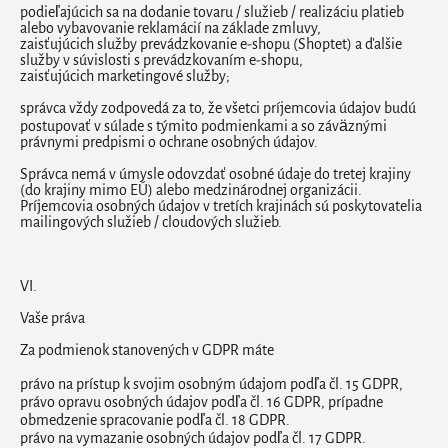
podieľajúcich sa na dodanie tovaru / služieb / realizáciu platieb
alebo vybavovanie reklamácií na základe zmluvy,
zaisťujúcich služby prevádzkovanie e-shopu (Shoptet) a ďalšie
služby v súvislosti s prevádzkovaním e-shopu,
zaisťujúcich marketingové služby;
správca vždy zodpovedá za to, že všetci príjemcovia údajov budú
postupovať v súlade s týmito podmienkami a so záväznými
právnymi predpismi o ochrane osobných údajov.
Správca nemá v úmysle odovzdať osobné údaje do tretej krajiny
(do krajiny mimo EÚ) alebo medzinárodnej organizácii.
Príjemcovia osobných údajov v tretích krajinách sú poskytovatelia
mailingových služieb / cloudových služieb.
VI.
Vaše práva
Za podmienok stanovených v GDPR máte
právo na prístup k svojim osobným údajom podľa čl. 15 GDPR,
právo opravu osobných údajov podľa čl. 16 GDPR, prípadne
obmedzenie spracovanie podľa čl. 18 GDPR.
právo na vymazanie osobných údajov podľa čl. 17 GDPR.