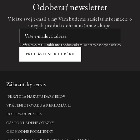
Odoberať newsletter
Vložte svoj e-mail a my Vám budeme zasielať informácie o
nových produktoch na našom e-shope.
Vložením e-mailu súhlasíte s
podmienkami ochrany osobných údajov
PŘIHLÁSIT SE K ODBĚRU
Zápätie
Zákaznícky servis
*PRAVIDLÁ NÁKUPU DARČEKOV
VRÁTENIE TOVARU A REKLAMÁCIE
DOPRAVA & PLATBA
ČASTO KLADENÉ OTÁZKY
OBCHODNÉ PODMIENKY