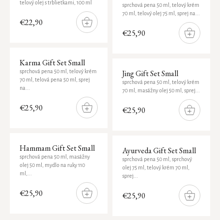
Purify
Náhradná náplň do sviečky
telový olej s trblietkami, 100 ml
sprchová pena 50 ml, telový krém
The Ritual of Karma
70 ml, telový olej 75 ml, sprej na...
Glow
STAROSTLIVOSŤ O SLNKO
KOZMETICKÉ VÝROBKY NA CESTY
€22,90
The Soulful Collection
DO
KOŠÍKA
€25,90
Ageless
DO
KÚPEĽŇA
Opaľovacie krémy
Sport
KOŠÍKA
Hydrate
STAROSTLIVOSŤ O DETI
Krémy po opaľovaní
Starostlivosť o prádlo
The Ritual of Jing
Karma Gift Set Small
Jing Gift Set Small
sprchová pena 50 ml, telový krém
Ručníky
Hair Care Collection
70 ml, telová pena 50 ml, sprej
sprchová pena 50 ml, telový krém
SLNEČNÁ STAROSTLIVOSŤ
na...
70 ml, masážny olej 50 ml, sprej...
Príslušenstvo
The Ritual of Hammam
€25,90
€25,90
Predložka
The Iconic Collection
DO
DO
KOŠÍKA
KOŠÍKA
NÁHRADNÉ NÁPLNE
The Ritual of Cleopatra
VÔŇA DO AUTA
Hammam Gift Set Small
Ayurveda Gift Set Small
sprchová pena 50 ml, masážny
sprchová pena 50 ml, sprchový
Osviežovač vzduchu
olej 50 ml, mydlo na ruky 110
olej 75 ml, telový krém 70 ml,
ml,...
sprej...
Parfumy do auta
€25,90
€25,90
DO
DO
Darčekové sady
KOŠÍKA
KOŠÍKA
Uteráky do auta