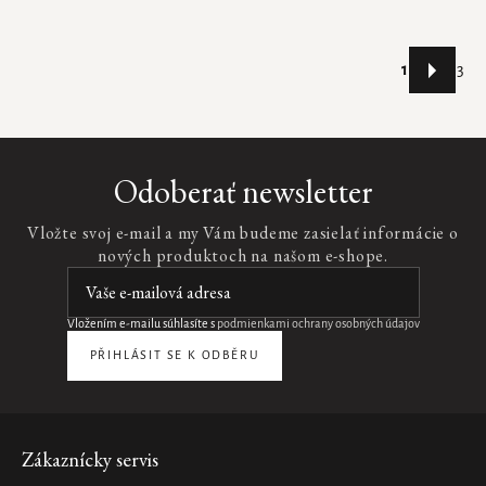
Stránkovani
1
3
Ovládacie
prvky
výpisu
Odoberať newsletter
Vložte svoj e-mail a my Vám budeme zasielať informácie o
nových produktoch na našom e-shope.
Vložením e-mailu súhlasíte s
podmienkami ochrany osobných údajov
PŘIHLÁSIT SE K ODBĚRU
Zápätie
Zákaznícky servis