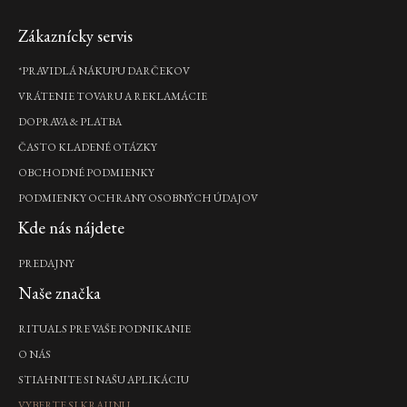
Zápätie
Zákaznícky servis
*PRAVIDLÁ NÁKUPU DARČEKOV
VRÁTENIE TOVARU A REKLAMÁCIE
DOPRAVA & PLATBA
ČASTO KLADENÉ OTÁZKY
OBCHODNÉ PODMIENKY
PODMIENKY OCHRANY OSOBNÝCH ÚDAJOV
Kde nás nájdete
PREDAJNY
Naše značka
RITUALS PRE VAŠE PODNIKANIE
O NÁS
STIAHNITE SI NAŠU APLIKÁCIU
VYBERTE SI KRAJINU