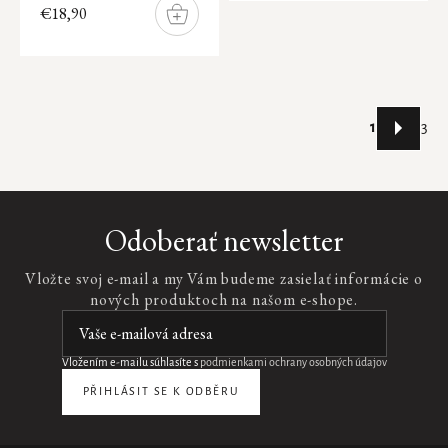
€18,90
DO
KOŠÍKA
Stránkovani
1
3
Ovládacie
prvky
výpisu
Odoberať newsletter
Vložte svoj e-mail a my Vám budeme zasielať informácie o
nových produktoch na našom e-shope.
Vložením e-mailu súhlasíte s
podmienkami ochrany osobných údajov
PŘIHLÁSIT SE K ODBĚRU