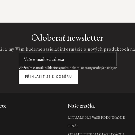
Odoberať newsletter
ail a my Vám budeme zasielať informácie o nových produktoch n
Vložením e-mailu súhlasíte s
podmienkami ochrany osobných údajov
PŘIHLÁSIT SE K ODBĚRU
ete
Naše značka
RITUALS PRE VAŠE PODNIKANIE
O NÁS
STIAHNITE SI NAŠU APLIKÁCIU