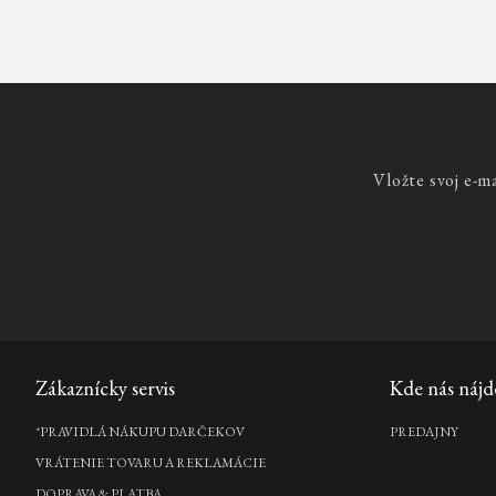
prvky
výpisu
Vložte svoj e-m
Zápätie
Zákaznícky servis
Kde nás nájd
*PRAVIDLÁ NÁKUPU DARČEKOV
PREDAJNY
VRÁTENIE TOVARU A REKLAMÁCIE
DOPRAVA & PLATBA