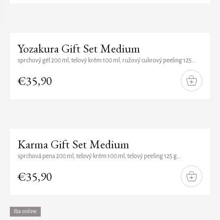
Yozakura Gift Set Medium
sprchový gél 200 ml, telový krém 100 ml, ružový cukrový peeling 125...
€35,90
DO
KOŠÍKA
Karma Gift Set Medium
sprchová pena 200 ml, telový krém 100 ml, telový peeling 125 g,...
€35,90
DO
KOŠÍKA
Iba online