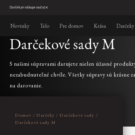
Prejsť
na
Darček pri nákupe nad 45 €
CENA
obsah
Novinky
Telo
Pre domov
Krása
Darčeky
€
29
€
40
Darčekové sady M
Na
sklade
S našimi súpravami darujete nielen úžasné produkty,
nezabudnuteľné chvíle. Všetky súpravy sú krásne z
na darovanie.
Výpis
produktov
Domov
/
Darčeky
/
Darčekové sady
/
Darčekové sady M