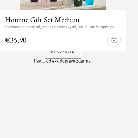
Homme Gift Set Medium
sprchová pena 200 ml, peeling na tvár 125 ml, posilňujúci šampón 70...
€35,90
DO
KOŠÍKA
NAKUPUJTE
Psst... od €35 doprava zdarma.
Ovládacie