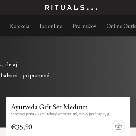
Doprava zadarmo od 35 €
Kolekcia
Iba online
Pre mužov
Online Outle
 ale aj
abalené a pripravené
Ayurveda Gift Set Medium
sprchová pena 200 ml, telový krém 100 ml, telový peeling 125 g,...
€35,90
DO
KOŠÍKA