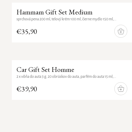
Hammam Gift Set Medium
sprchová pena 200 ml, telový krém 100 ml, čierne mydlo 150 ml,...
€35,90
DO
KOŠÍ
Car Gift Set Homme
2 x vôňa do auta 3 g, 20 obrúskov do auta, parfém do auta 15 ml,...
€39,90
DO
KOŠÍ