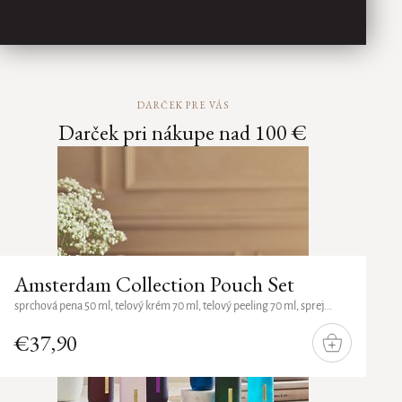
DARČEK PRE VÁS
Darček pri nákupe nad 100 €
Amsterdam Collection Pouch Set
sprchová pena 50 ml, telový krém 70 ml, telový peeling 70 ml, sprej...
€37,90
DO
KOŠÍKA