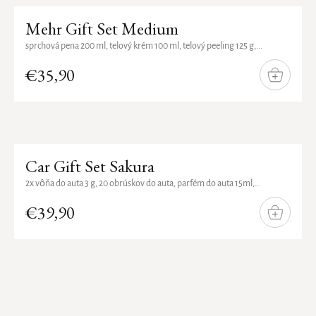
Mehr Gift Set Medium
sprchová pena 200 ml, telový krém 100 ml, telový peeling 125 g,...
€35,90
DO
KOŠÍKA
Car Gift Set Sakura
2x vôňa do auta 3 g, 20 obrúskov do auta, parfém do auta 15ml,...
€39,90
DO
KOŠÍKA