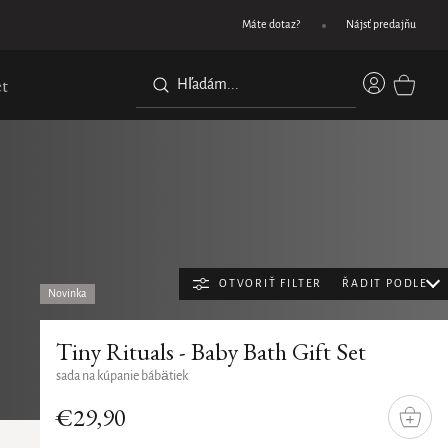
Objednajte do 11:00 – doručenie nasledujúci p
Máte dotaz?
Nájsť predajňu
Prihláse
t
NÁKUPN
KOŠÍK
OTVORIŤ FILTER
ŘADIT PODLE
Novinka
Radeni
Najpredávanejšie
Tiny Rituals - Baby Bath Gift Set
produk
Najlacnejšie
sada na kúpanie bábätiek
Najdrahšie
€29,90
DO
KOŠÍ
Abecedne