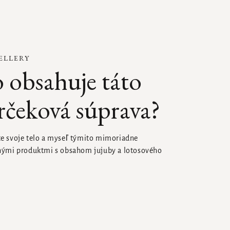
ELLERY
 obsahuje táto
rčeková súprava?
e svoje telo a myseľ týmito mimoriadne
nými produktmi s obsahom jujuby a lotosového