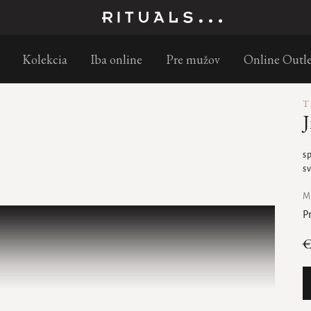
Objednajte do 11:00 – doručenie nasledujúci pracovný deň s GLS
Kolekcia
Iba online
Pre mužov
Online Outle
T
J
sp
sv
M
P
€