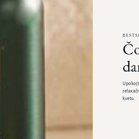
BESTS
Čo
da
Upokojt
relaxač
kvetu.