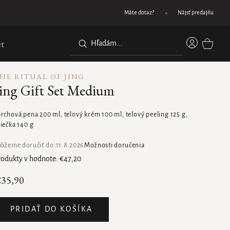
Darček pri nákupe nad 45 €
Máte dotaz?
Nájsť predajňu
Prihláse
t
NÁKUPN
KOŠÍK
HE RITUAL OF JING
ing Gift Set Medium
rchová pena 200 ml, telový krém 100 ml, telový peeling 125 g,
iečka 140 g
ôžeme doručiť do:
11.8.2026
Možnosti doručenia
rodukty v hodnote: €47,20
35,90
PRIDAŤ DO KOŠÍKA