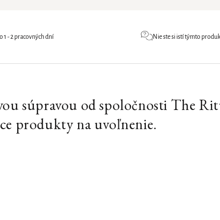
1 - 2 pracovných dní
Nie ste si istí týmto prod
ovou súpravou od spoločnosti The Rit
úce produkty na uvoľnenie.