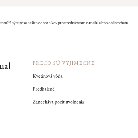
uktom? Spýtajte sa našich odborníkov prostredníctvom e-mailu alebo online chatu
ual
PREČO SÚ VÝJIMEČNÉ
Kvetinová vôňa
Predbalené
Zanecháva pocit uvoľnenia