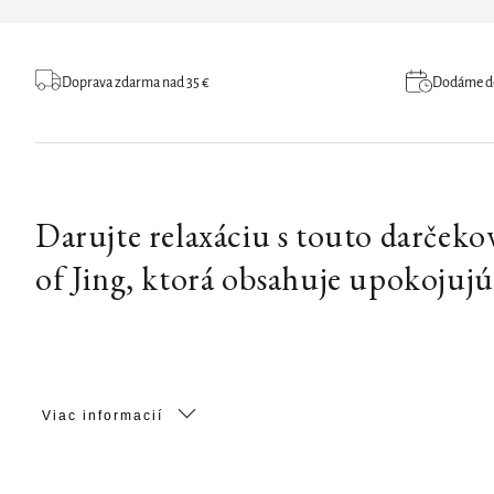
Doprava zdarma nad 35 €
Dodáme do 
Darujte relaxáciu s touto darček
of Jing, ktorá obsahuje upokojuj
Viac informacií