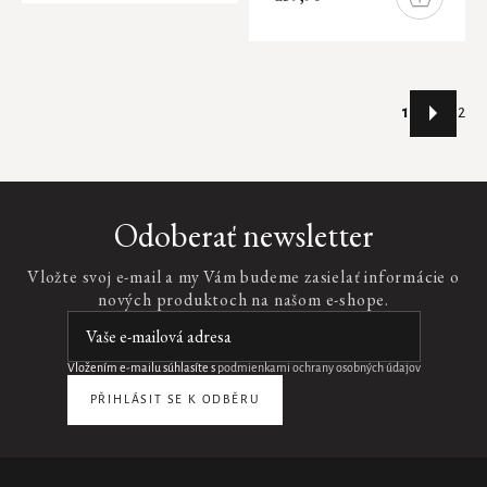
DO
KOŠÍKA
Stránkovani
1
2
Ovládacie
prvky
výpisu
Odoberať newsletter
Vložte svoj e-mail a my Vám budeme zasielať informácie o
nových produktoch na našom e-shope.
Vložením e-mailu súhlasíte s
podmienkami ochrany osobných údajov
PŘIHLÁSIT SE K ODBĚRU