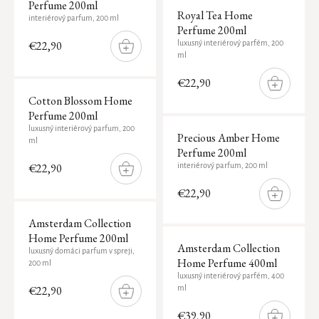
Purify
Perfume 200ml
Náhradná náplň do sviečky
The Ritual of Karma
Royal Tea Home
interiérový parfum, 200 ml
Glow
Perfume 200ml
STAROSTLIVOSŤ O SLNKO
KOZMETICKÉ VÝROBKY NA CESTY
The Soulful Collection
€22,90
luxusný interiérový parfém, 200
Ageless
DO
KÚPEĽŇA
ml
Opaľovacie krémy
KOŠÍKA
Sport
Hydrate
STAROSTLIVOSŤ O DETI
€22,90
Krémy po opaľovaní
Starostlivosť o prádlo
The Ritual of Jing
DO
KOŠÍKA
Cotton Blossom Home
Ručníky
Hair Care Collection
Perfume 200ml
SLNEČNÁ STAROSTLIVOSŤ
luxusný interiérový parfum, 200
Príslušenstvo
The Ritual of Hammam
Precious Amber Home
ml
Perfume 200ml
Predložka
The Iconic Collection
€22,90
interiérový parfum, 200 ml
DO
NÁHRADNÉ NÁPLNE
KOŠÍKA
The Ritual of Cleopatra
€22,90
DO
KOŠÍKA
VÔŇA DO AUTA
Amsterdam Collection
Home Perfume 200ml
Osviežovač vzduchu
Amsterdam Collection
luxusný domáci parfum v spreji,
Home Perfume 400ml
Parfumy do auta
200 ml
luxusný interiérový parfém, 400
Darčekové sady
€22,90
ml
DO
KOŠÍKA
Uteráky do auta
€39,90