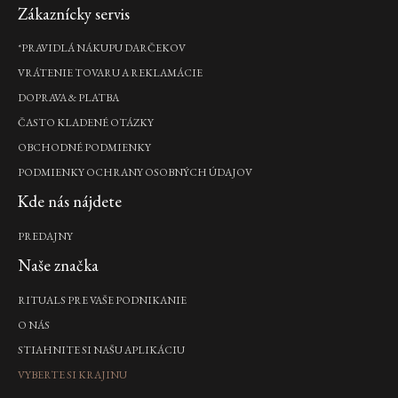
Zápätie
Zákaznícky servis
*PRAVIDLÁ NÁKUPU DARČEKOV
VRÁTENIE TOVARU A REKLAMÁCIE
DOPRAVA & PLATBA
ČASTO KLADENÉ OTÁZKY
OBCHODNÉ PODMIENKY
PODMIENKY OCHRANY OSOBNÝCH ÚDAJOV
Kde nás nájdete
PREDAJNY
Naše značka
RITUALS PRE VAŠE PODNIKANIE
O NÁS
STIAHNITE SI NAŠU APLIKÁCIU
VYBERTE SI KRAJINU