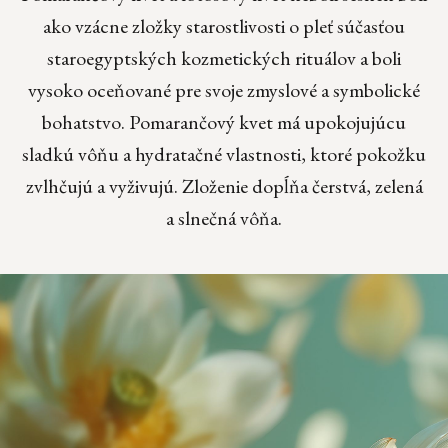
ako vzácne zložky starostlivosti o pleť súčasťou
staroegyptských kozmetických rituálov a boli
vysoko oceňované pre svoje zmyslové a symbolické
bohatstvo. Pomarančový kvet má upokojujúcu
sladkú vôňu a hydratačné vlastnosti, ktoré pokožku
zvlhčujú a vyživujú. Zloženie dopĺňa čerstvá, zelená
a slnečná vôňa.