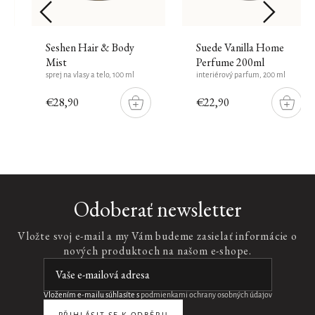
Seshen Hair & Body
Suede Vanilla Home
Mist
Perfume 200ml
sprej na vlasy a telo, 100 ml
interiérový parfum, 200 ml
€28,90
€22,90
DO
DO
ŠÍKU
KOŠÍKU
KOŠÍK
Odoberať newsletter
Vložte svoj e-mail a my Vám budeme zasielať informácie o
nových produktoch na našom e-shope.
Vložením e-mailu súhlasíte s
podmienkami ochrany osobných údajov