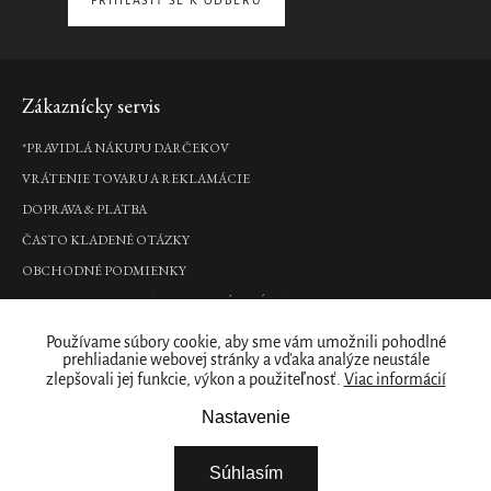
PŘIHLÁSIT SE K ODBĚRU
Zápätie
Zákaznícky servis
*PRAVIDLÁ NÁKUPU DARČEKOV
VRÁTENIE TOVARU A REKLAMÁCIE
DOPRAVA & PLATBA
ČASTO KLADENÉ OTÁZKY
OBCHODNÉ PODMIENKY
PODMIENKY OCHRANY OSOBNÝCH ÚDAJOV
Kde nás nájdete
Používame súbory cookie, aby sme vám umožnili pohodlné
prehliadanie webovej stránky a vďaka analýze neustále
zlepšovali jej funkcie, výkon a použiteľnosť.
Viac informácií
PREDAJNY
Naše značka
Nastavenie
RITUALS PRE VAŠE PODNIKANIE
Súhlasím
O NÁS