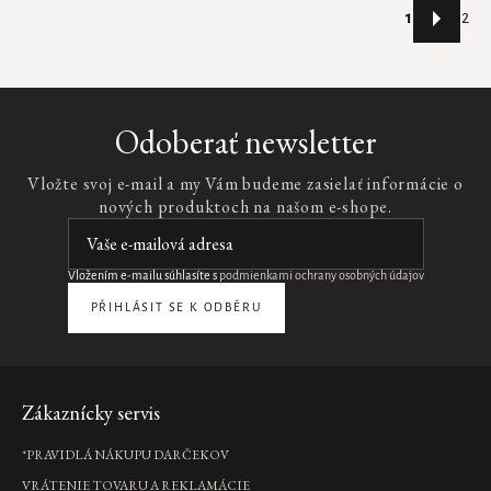
Stránkovani
1
2
Ovládacie
prvky
výpisu
Odoberať newsletter
Vložte svoj e-mail a my Vám budeme zasielať informácie o
nových produktoch na našom e-shope.
Vložením e-mailu súhlasíte s
podmienkami ochrany osobných údajov
PŘIHLÁSIT SE K ODBĚRU
Zápätie
Zákaznícky servis
*PRAVIDLÁ NÁKUPU DARČEKOV
VRÁTENIE TOVARU A REKLAMÁCIE