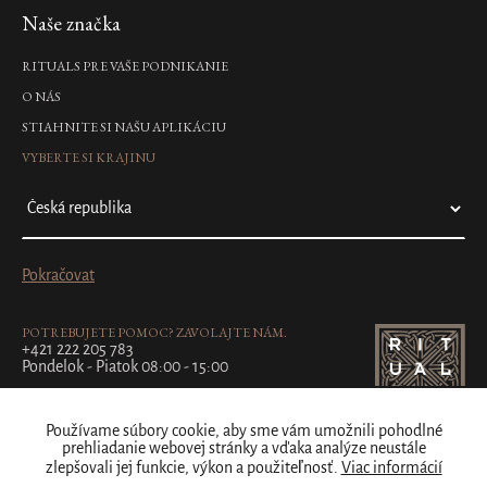
Naše značka
RITUALS PRE VAŠE PODNIKANIE
O NÁS
STIAHNITE SI NAŠU APLIKÁCIU
VYBERTE SI KRAJINU
Pokračovat
POTREBUJETE POMOC? ZAVOLAJTE NÁM.
+421 222 205 783
Pondelok - Piatok 08:00 - 15:00
Používame súbory cookie, aby sme vám umožnili pohodlné
prehliadanie webovej stránky a vďaka analýze neustále
zlepšovali jej funkcie, výkon a použiteľnosť.
Viac informácií