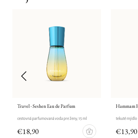
Travel - Seshen Eau de Parfum
Hammam H
cestovná parfumovaná voda pre ženy, 15 ml
tekuté mýdlo 
€18,90
€13,90
DO
ÍKU
KOŠÍKU