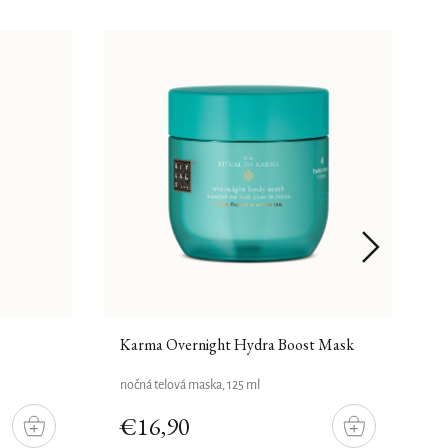
Karma Overnight Hydra Boost Mask
A
nočná telová maska, 125 ml
t
€16,90
DO
DO
KOŠÍKU
KOŠÍKU