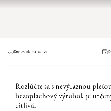
Doprava zdarma nad 35 €
Do
Rozlúčte sa s nevýraznou pleťou 
bezoplachový výrobok je určený 
citlivú.