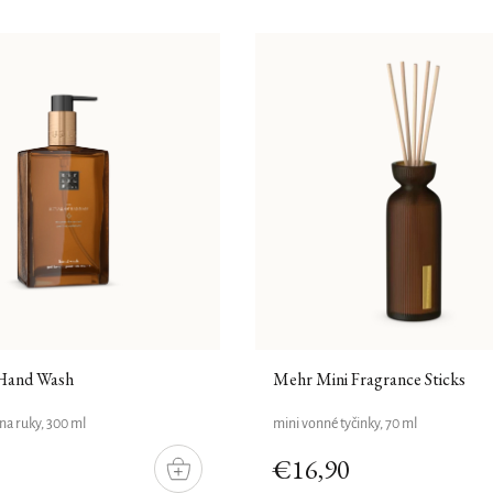
and Wash
Mehr Mini Fragrance Sticks
na ruky, 300 ml
mini vonné tyčinky, 70 ml
€16,90
DO
KOŠÍKU