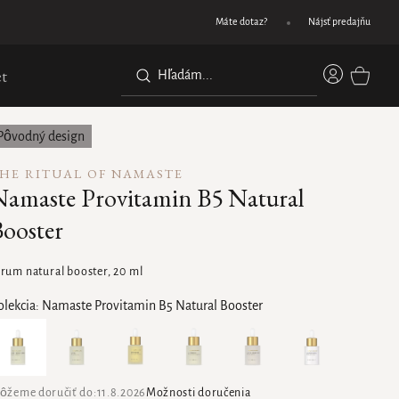
Darček pri nákupe nad 45 €
Máte dotaz?
Nájsť predajňu
Prihláse
t
NÁKUPN
KOŠÍK
Pôvodný design
HE RITUAL OF NAMASTE
Namaste Provitamin B5 Natural
ooster
érum natural booster, 20 ml
olekcia:
Namaste Provitamin B5 Natural Booster
ôžeme doručiť do:
11.8.2026
Možnosti doručenia