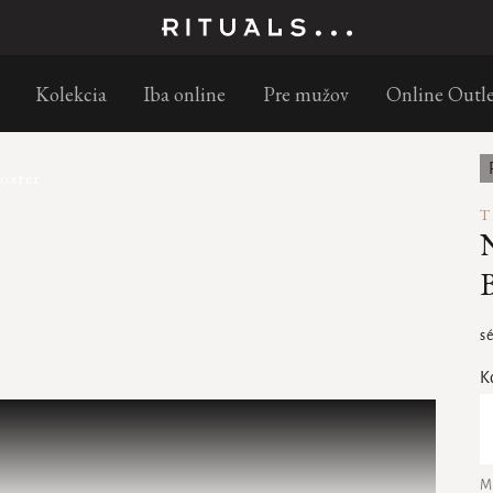
Objednajte do 11:00 – doručenie nasledujúci pracovný deň s GLS
Kolekcia
Iba online
Pre mužov
Online Outle
oster
T
B
s
K
M