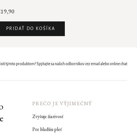
19,90
PRIDAŤ DO KOŠÍKA
i istí týmto produktom? Spýtajte sa našich odborníkov cez email alebo online chat
o
PREČO JE VÝJIMEČNÝ
e
Zvyšuje žiarivosť
Pre hladšiu pleť