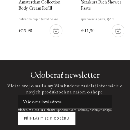
Amsterdam Collection
Yozakura Rich Shower
Body Cream Refill
Paste
náhradná náplň telového krému, 220 ml
sprchovacia pasta, 150 ml
€19,90
€11,90
DO
DO
ŠÍKU
KOŠÍKU
KOŠÍK
Nový
design
Enriched
Odoberať newsletter
Night
Balm
Vložte svoj e-mail a my Vám budeme zasielať informácie o
Refill
nových produktoch na našom e-shope.
náhradná
náplň
vyživujúceho
nočného
Vložením e-mailu súhlasíte s
podmienkami ochrany osobných údajov
balzámu,
50
PŘIHLÁSIT SE K ODBĚRU
ml