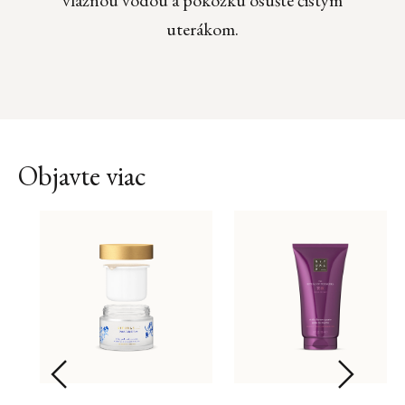
vlažnou vodou a pokožku osušte čistým
uterákom.
Objavte viac