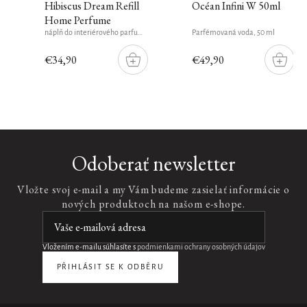
Hibiscus Dream Refill
Océan Infini W 50ml
Home Perfume
náplň do interiérového parfumu 400 ml
Parfémovaná voda, 50 ml
€34,90
€49,90
DO
DO
ŠÍKU
KOŠÍKU
KOŠÍ
Pôvodný
design
Namaste
Odoberať newsletter
Anti-
Ageing
Vložte svoj e-mail a my Vám budeme zasielať informácie o
Moisturiser
nových produktoch na našom e-shope.
Refill
náplň
ľahký
hydratačný
Vložením e-mailu súhlasíte s
podmienkami ochrany osobných údajov
krém,
50
PŘIHLÁSIT SE K ODBĚRU
ml
€37,90