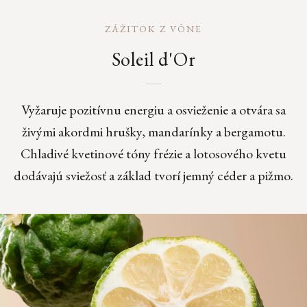
ZÁŽITOK Z VÔNE
Soleil d'Or
Vyžaruje pozitívnu energiu a osvieženie a otvára sa
živými akordmi hrušky, mandarínky a bergamotu.
Chladivé kvetinové tóny frézie a lotosového kvetu
dodávajú sviežosť a základ tvorí jemný céder a pižmo.