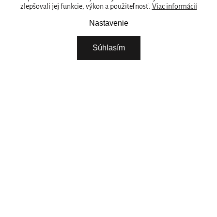
zlepšovali jej funkcie, výkon a použiteľnosť.
Viac informácií
PREDAJNY
Naše značka
Nastavenie
RITUALS PRE VAŠE PODNIKANIE
Súhlasím
O NÁS
STIAHNITE SI NAŠU APLIKÁCIU
VYBERTE SI KRAJINU
Pokračovat
POTREBUJETE POMOC? ZAVOLAJTE NÁM.
+421 222 205 783
Pondelok - Piatok 08:00 - 15:00