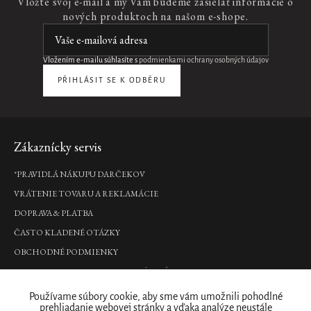
Vložte svoj e-mail a my Vám budeme zasielať informácie o
nových produktoch na našom e-shope.
Vložením e-mailu súhlasíte s
podmienkami ochrany osobných údajov
PŘIHLÁSIT SE K ODBĚRU
Zápätie
Zákaznícky servis
*PRAVIDLÁ NÁKUPU DARČEKOV
VRÁTENIE TOVARU A REKLAMÁCIE
DOPRAVA & PLATBA
ČASTO KLADENÉ OTÁZKY
OBCHODNÉ PODMIENKY
PODMIENKY OCHRANY OSOBNÝCH ÚDAJOV
Kde nás nájdete
Používame súbory cookie, aby sme vám umožnili pohodlné
prehliadanie webovej stránky a vďaka analýze neustále