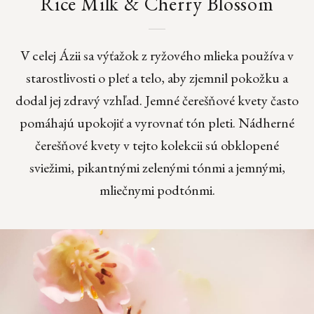
Rice Milk & Cherry Blossom
V celej Ázii sa výťažok z ryžového mlieka používa v
starostlivosti o pleť a telo, aby zjemnil pokožku a
dodal jej zdravý vzhľad. Jemné čerešňové kvety často
pomáhajú upokojiť a vyrovnať tón pleti. Nádherné
čerešňové kvety v tejto kolekcii sú obklopené
sviežimi, pikantnými zelenými tónmi a jemnými,
mliečnymi podtónmi.