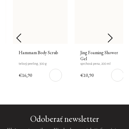
Hammam Body Scrub
Jing Foaming Shower
Gel
telový peeling, 300 g
sprchová pena, 200 ml
€16,90
€10,90
DO
DO
ŠÍKU
KOŠÍKU
KOŠÍK
Odoberať newsletter