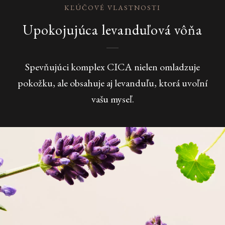
KĽÚČOVÉ VLASTNOSTI
Upokojujúca levanduľová vôňa
Spevňujúci komplex CICA nielen omladzuje
pokožku, ale obsahuje aj levanduľu, ktorá uvoľní
vašu myseľ.