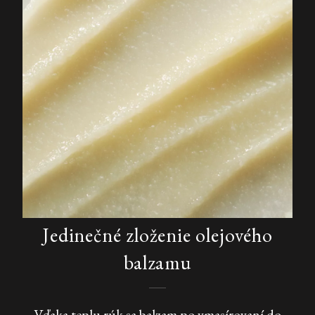
Jedinečné zloženie olejového
balzamu
Vďaka teplu rúk sa balzam po vmasírovaní do