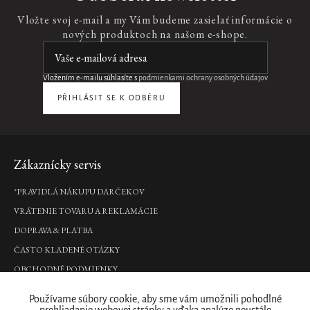
l’Himalaya
Vložte svoj e-mail a my Vám budeme zasielať informácie o
W
nových produktoch na našom e-shope.
50ml
parfumovaná
voda,
50
Vložením e-mailu súhlasíte s
podmienkami ochrany osobných údajov
ml
PŘIHLÁSIT SE K ODBĚRU
€49,90
DO
KOŠÍKA
Pôvodný
design
Zápätie
Zákaznícky servis
Namaste
*PRAVIDLÁ NÁKUPU DARČEKOV
Purifying
VRÁTENIE TOVARU A REKLAMÁCIE
Charcoal
Wonder
DOPRAVA & PLATBA
Mask
ČASTO KLADENÉ OTÁZKY
Čistiaca
OBCHODNÉ PODMIENKY
maska,
70
PODMIENKY OCHRANY OSOBNÝCH ÚDAJOV
g
Používame súbory cookie, aby sme vám umožnili pohodlné