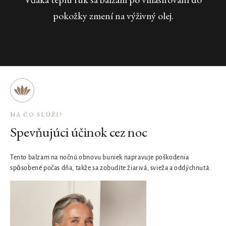
pokožky zmení na výživný olej.
NA ČO SLÚŽI?
Spevňujúci účinok cez noc
Tento balzam na nočnú obnovu buniek napravuje poškodenia
spôsobené počas dňa, takže sa zobudíte žiarivá, svieža a oddýchnutá.