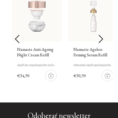
t
Namaste Anti-Ageing
Namaste Ageless
Night Cream Refill
Firming Serum Refill
náplň do rozjasňujúceho nočného krému, 50 ml
náhradná náplň spevňujúceho séra, 30 ml
€34,90
€30,90
DO
DO
ŠÍKU
KOŠÍKU
KOŠÍK
Nuit
Odoberať newsletter
de