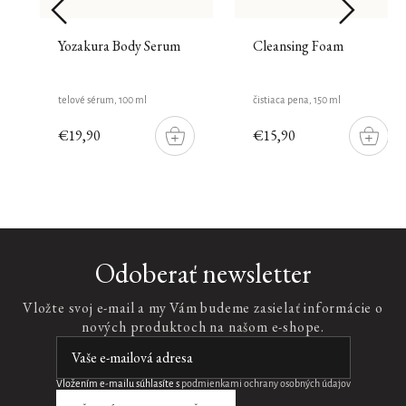
Yozakura Body Serum
Cleansing Foam
telové sérum, 100 ml
čistiaca pena, 150 ml
€19,90
€15,90
DO
DO
ŠÍKU
KOŠÍKU
KOŠÍK
Nový
design
Anti-
Odoberať newsletter
Ageing
Day
Vložte svoj e-mail a my Vám budeme zasielať informácie o
Cream
nových produktoch na našom e-shope.
rozjasňujúci
denný
krém,
50
Vložením e-mailu súhlasíte s
podmienkami ochrany osobných údajov
ml