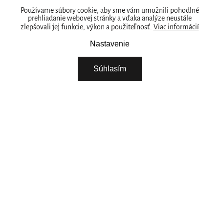
Kde nás nájdete
Používame súbory cookie, aby sme vám umožnili pohodlné
prehliadanie webovej stránky a vďaka analýze neustále
zlepšovali jej funkcie, výkon a použiteľnosť.
Viac informácií
PREDAJNY
Naše značka
Nastavenie
RITUALS PRE VAŠE PODNIKANIE
Súhlasím
O NÁS
STIAHNITE SI NAŠU APLIKÁCIU
VYBERTE SI KRAJINU
Pokračovat
POTREBUJETE POMOC? ZAVOLAJTE NÁM.
+421 222 205 783
Pondelok - Piatok 08:00 - 15:00