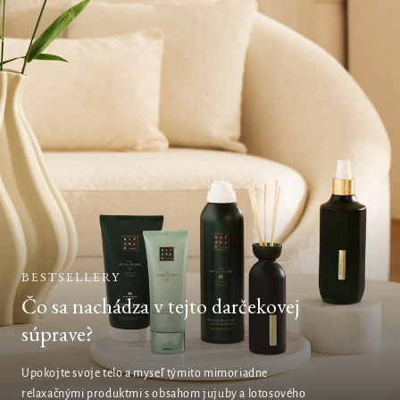
BESTSELLERY
Čo sa nachádza v tejto darčekovej
súprave?
Upokojte svoje telo a myseľ týmito mimoriadne
relaxačnými produktmi s obsahom jujuby a lotosového