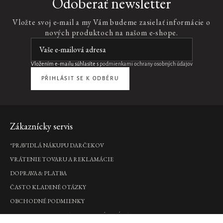
Odoberať newsletter
Vložte svoj e-mail a my Vám budeme zasielať informácie o
nových produktoch na našom e-shope.
Vložením e-mailu súhlasíte s
podmienkami ochrany osobných údajov
PŘIHLÁSIT SE K ODBĚRU
Zápätie
Zákaznícky servis
*PRAVIDLÁ NÁKUPU DARČEKOV
VRÁTENIE TOVARU A REKLAMÁCIE
DOPRAVA & PLATBA
ČASTO KLADENÉ OTÁZKY
OBCHODNÉ PODMIENKY
PODMIENKY OCHRANY OSOBNÝCH ÚDAJOV