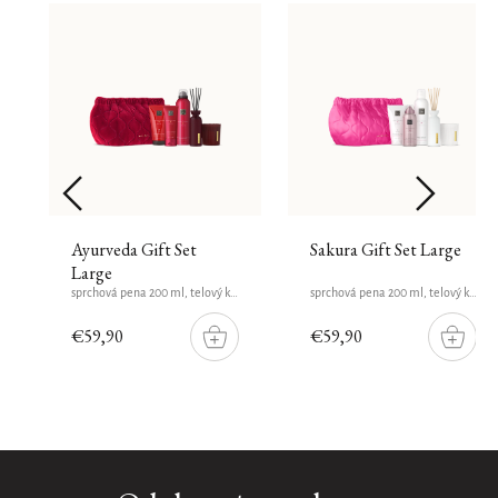
Ayurveda Gift Set
Sakura Gift Set Large
Large
sprchová pena 200 ml, telový krém 150 ml, vonná sviečka 140 g, vonné mini sviečky 70 ml, balzam na ruky 70 ml
sprchová pena 200 ml, telový krém 150 ml, vonná sviečka 140 g, vonné miniprodukty 70 ml, telová pena 150 ml
€59,90
€59,90
DO
DO
ŠÍKU
KOŠÍKU
KOŠÍK