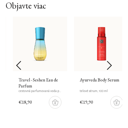
Objavte viac
Travel - Seshen Eau de
Ayurveda Body Serum
Parfum
cestovná parfumovaná voda pre ženy, 15 ml
telové sérum, 100 ml
€18,90
€19,90
DO
DO
ŠÍKU
KOŠÍKU
KOŠÍK