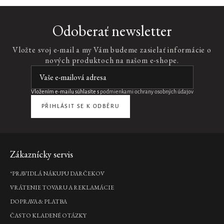
Odoberať newsletter
Vložte svoj e-mail a my Vám budeme zasielať informácie o
nových produktoch na našom e-shope.
Vložením e-mailu súhlasíte s
podmienkami ochrany osobných údajov
PŘIHLÁSIT SE K ODBĚRU
Zápätie
Zákaznícky servis
*PRAVIDLÁ NÁKUPU DARČEKOV
VRÁTENIE TOVARU A REKLAMÁCIE
DOPRAVA & PLATBA
ČASTO KLADENÉ OTÁZKY