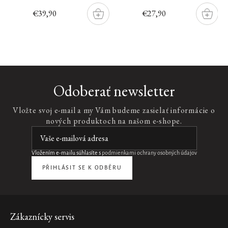
€39,90
€27,90
DO
DO
ŠÍKU
KOŠÍKU
KOŠÍK
Nový
design
Melting
Odoberať newsletter
Cleansing
Balm
Vložte svoj e-mail a my Vám budeme zasielať informácie o
rozpúšťací
nových produktoch na našom e-shope.
čistiaci
balzám,
100
ml
Vložením e-mailu súhlasíte s
podmienkami ochrany osobných údajov
€24,90
PŘIHLÁSIT SE K ODBĚRU
Novinka
DO
KOŠÍKA
Nový
design
Zápätie
Zákaznícky servis
Beard