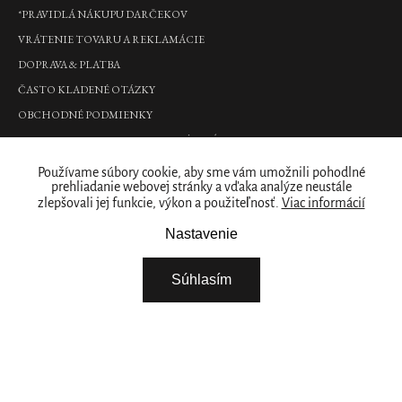
Shampoo
*PRAVIDLÁ NÁKUPU DARČEKOV
&
Conditioner
VRÁTENIE TOVARU A REKLAMÁCIE
šampón
DOPRAVA & PLATBA
a
kondicionér,
ČASTO KLADENÉ OTÁZKY
250
OBCHODNÉ PODMIENKY
ml
PODMIENKY OCHRANY OSOBNÝCH ÚDAJOV
€12,90
Kde nás nájdete
Používame súbory cookie, aby sme vám umožnili pohodlné
DO
prehliadanie webovej stránky a vďaka analýze neustále
KOŠÍKA
zlepšovali jej funkcie, výkon a použiteľnosť.
Viac informácií
PREDAJNY
Naše značka
Nastavenie
Travel
L'Essentiel
RITUALS PRE VAŠE PODNIKANIE
Súhlasím
Eau
O NÁS
de
Parfum
STIAHNITE SI NAŠU APLIKÁCIU
M
VYBERTE SI KRAJINU
15ml
parfumovaná
voda,