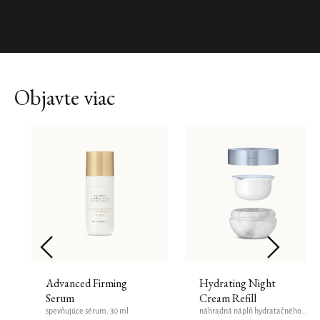
Objavte viac
Advanced Firming
Hydrating Night
Serum
Cream Refill
spevňujúce sérum, 30 ml
náhradná náplň hydratačného nočného krému, 50 ml