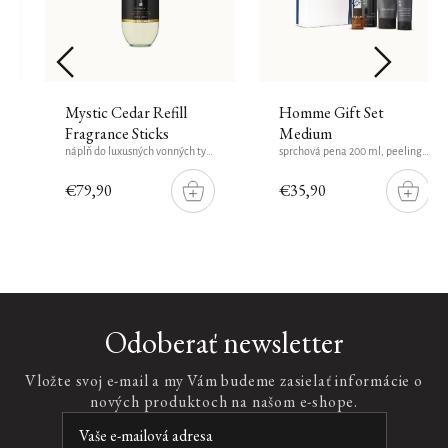
Mystic Cedar Refill
Homme Gift Set
Fragrance Sticks
Medium
náplň do luxusných vonných tyčiniek, 900 ml
sprchová pena 200 ml, peeling na tvár 125 ml, posilňujúci šampón 70 ml, cestovný parfum 15 ml
€79,90
€35,90
DO
DO
ŠÍKU
KOŠÍKU
KOŠÍK
Odoberať newsletter
Vložte svoj e-mail a my Vám budeme zasielať informácie o
nových produktoch na našom e-shope.