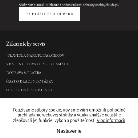
Vložením e-mailu súhlasíte s
podmienkami ochrany osobných údajov
PŘIHLÁSIT SE K ODBĚRU
Zápätie
Zákaznícky servis
*PRAVIDLÁ NÁKUPU DARČEKOV
VRÁTENIE TOVARU A REKLAMÁCIE
DOPRAVA & PLATBA
ČASTO KLADENÉ OTÁZKY
OBCHODNÉ PODMIENKY
PODMIENKY OCHRANY OSOBNÝCH ÚDAJOV
Kde nás nájdete
Používame súbory cookie, aby sme vám umožnili pohodlné
prehliadanie webovej stránky a vďaka analýze neustále
zlepšovali jej funkcie, výkon a použiteľnosť.
Viac informácií
PREDAJNY
Naše značka
Nastavenie