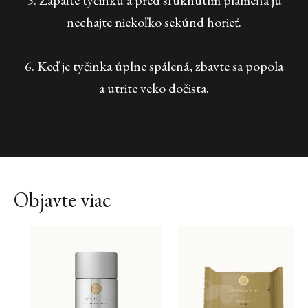
5. Zapáľte tyčinku a pred sfúknutím plameňa ju
nechajte niekoľko sekúnd horieť.
6. Keď je tyčinka úplne spálená, zbavte sa popola
a utrite veko dočista.
Objavte viac