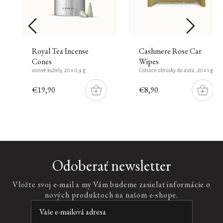
Royal Tea Incense
Cashmere Rose Car
Cones
Wipes
vonné kužely, 20 x 0,9 g
čistiace obrúsky do auta, 20 x 1 g
€19,90
€8,90
DO
DO
ŠÍKU
KOŠÍKU
KOŠÍK
Limitovaná
edícia
Car
Odoberať newsletter
Perfume
Spray
Vložte svoj e-mail a my Vám budeme zasielať informácie o
Kit
nových produktoch na našom e-shope.
Karma
sada
parfémov