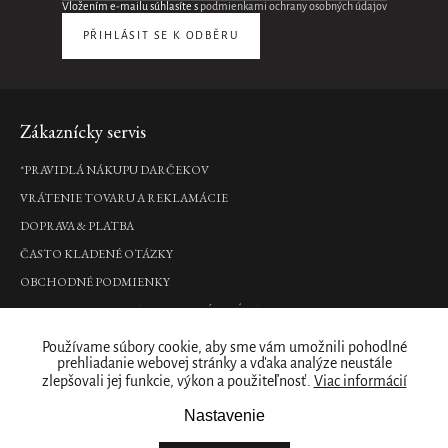
do
Vložením e-mailu súhlasíte s
podmienkami ochrany osobných údajov
auta
PŘIHLÁSIT SE K ODBĚRU
€24,90
DO
KOŠÍKA
-20%
Zápätie
Zákaznícky servis
Hibiscus
*PRAVIDLÁ NÁKUPU DARČEKOV
Dream
VRÁTENIE TOVARU A REKLAMÁCIE
Refill
Home
DOPRAVA & PLATBA
Perfume
ČASTO KLADENÉ OTÁZKY
náplň
OBCHODNÉ PODMIENKY
do
interiérového
PODMIENKY OCHRANY OSOBNÝCH ÚDAJOV
parfumu
400
Kde nás nájdete
Používame súbory cookie, aby sme vám umožnili pohodlné
ml
prehliadanie webovej stránky a vďaka analýze neustále
€34,90
zlepšovali jej funkcie, výkon a použiteľnosť.
Viac informácií
PREDAJNY
Naše značka
Nastavenie
DO
KOŠÍKA