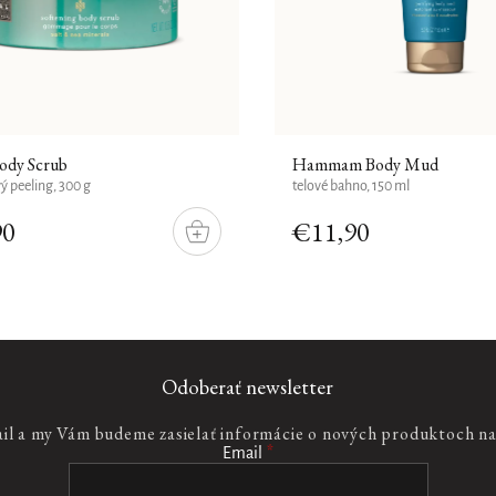
ody Scrub
Hammam Body Mud
vý peeling, 300 g
telové bahno, 150 ml
90
€11,90
DO
KOŠÍKU
Odoberať newsletter
ail a my Vám budeme zasielať informácie o nových produktoch n
Email