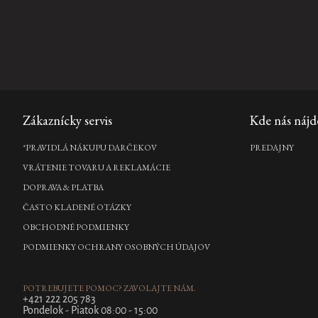
Sakura Super Dry Body Oil
suchý telový olej, 100 ml
€22,90
DO
Zápätie
Zákaznícky servis
Kde nás nájd
KOŠÍKA
*PRAVIDLÁ NÁKUPU DARČEKOV
PREDAJNY
Nový design
VRÁTENIE TOVARU A REKLAMÁCIE
DOPRAVA & PLATBA
Precious Amber Hand Balm
ČASTO KLADENÉ OTÁZKY
balzam na ruky, 175 ml
OBCHODNÉ PODMIENKY
€15,90
PODMIENKY OCHRANY OSOBNÝCH ÚDAJOV
DO
KOŠÍKA
POTREBUJETE POMOC? ZAVOLAJTE NÁM.
+421 222 205 783
Pondelok - Piatok 08:00 - 15:00