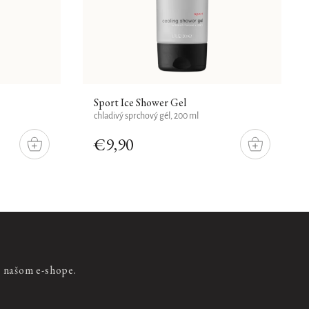
Sport Ice Shower Gel
chladivý sprchový gél, 200 ml
€9,90
DO
DO
KOŠÍKU
KOŠÍKU
a našom e-shope.