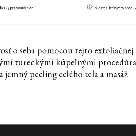
 1 - 3 pracovných dní
Nie ste si istí týmto prod
vosť o seba pomocou tejto exfoliačnej
čnými tureckými kúpeľnými procedúr
a jemný peeling celého tela a masáž