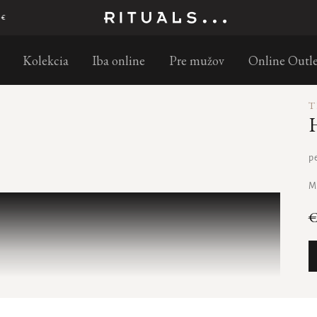
Objednajte do 11:00 – doručenie nasledujúci pracovný deň s GLS
Kolekcia
Iba online
Pre mužov
Online Outle
T
p
M
€