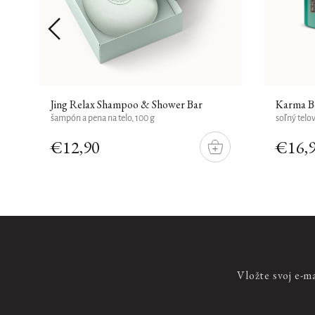
Jing Relax Shampoo & Shower Bar
Karma B
šampón a pena na telo, 100 g
soľný telo
€12,90
€16,
O
DO
OŠÍKU
KOŠÍKU
Sakura Natural Deodorant
prírodný antiperspirant v spreji, 75 ml
Vložte svoj e-m
€9,90
DO
KOŠÍKA