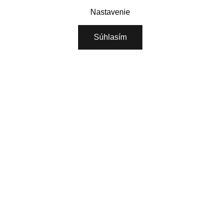
Naše značka
Nastavenie
RITUALS PRE VAŠE PODNIKANIE
Súhlasím
O NÁS
STIAHNITE SI NAŠU APLIKÁCIU
VYBERTE SI KRAJINU
Pokračovat
POTREBUJETE POMOC? ZAVOLAJTE NÁM.
+421 222 205 783
Pondelok - Piatok 08:00 - 15:00