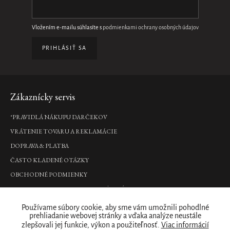
Vložením e-mailu súhlasíte s
podmienkami ochrany osobných údajov
PRIHLÁSIŤ SA
Zápätie
Zákaznícky servis
*PRAVIDLÁ NÁKUPU DARČEKOV
VRÁTENIE TOVARU A REKLAMÁCIE
DOPRAVA & PLATBA
ČASTO KLADENÉ OTÁZKY
OBCHODNÉ PODMIENKY
PODMIENKY OCHRANY OSOBNÝCH ÚDAJOV
Kde nás nájdete
Používame súbory cookie, aby sme vám umožnili pohodlné
prehliadanie webovej stránky a vďaka analýze neustále
zlepšovali jej funkcie, výkon a použiteľnosť.
Viac informácií
PREDAJNY