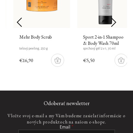
Mehr Body Scrub
Sport 2-in-1 Shampoo
& Body Wash 70ml
telový peeling, 250 g
sprchový gél 2 v 1, 70 ml
€16,90
€5,50
DO
DO
ŠÍKU
KOŠÍKU
KOŠÍ
Odoberať newsletter
Vložte svoj e-mail a my Vám budeme zasielať informácie o
nových produktoch na našom e-shope.
Email