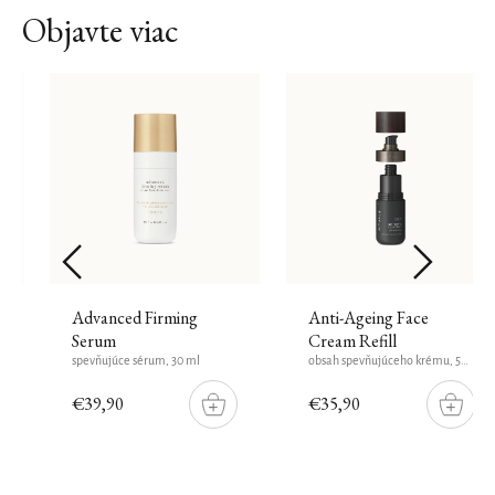
Objavte viac
Advanced Firming
Anti-Ageing Face
Serum
Cream Refill
spevňujúce sérum, 30 ml
obsah spevňujúceho krému, 50 ml
€39,90
€35,90
DO
DO
ŠÍKU
KOŠÍKU
KOŠÍK