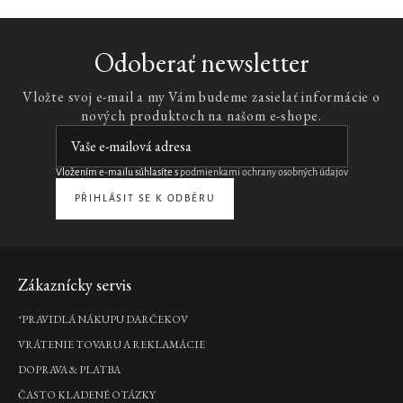
Fortune
Odoberať newsletter
Balms
-
Vložte svoj e-mail a my Vám budeme zasielať informácie o
Red
nových produktoch na našom e-shope.
Výživný
balzam
na
pery,
Vložením e-mailu súhlasíte s
podmienkami ochrany osobných údajov
4,8
g
PŘIHLÁSIT SE K ODBĚRU
€12,90
DO
KOŠÍKA
Nový
Zápätie
design
Zákaznícky servis
*PRAVIDLÁ NÁKUPU DARČEKOV
Dark
Spot
VRÁTENIE TOVARU A REKLAMÁCIE
Correcting
DOPRAVA & PLATBA
Serum
ČASTO KLADENÉ OTÁZKY
Refill