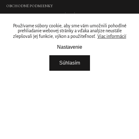
náhradná
OBCHODNÉ PODMIENKY
náplň
PODMIENKY OCHRANY OSOBNÝCH ÚDAJOV
séra
na
Kde nás nájdete
zjednotenie
Používame súbory cookie, aby sme vám umožnili pohodlné
prehliadanie webovej stránky a vďaka analýze neustále
tónu
pleti,
zlepšovali jej funkcie, výkon a použiteľnosť.
Viac informácií
PREDAJNY
30
Naše značka
Nastavenie
ml
€30,90
RITUALS PRE VAŠE PODNIKANIE
Súhlasím
DO
O NÁS
KOŠÍKA
Pôvodný
design
STIAHNITE SI NAŠU APLIKÁCIU
VYBERTE SI KRAJINU
Namaste
Niacinamide
Natural
Booster20ml
niacinamide
Pokračovat
natural
booster,
20
POTREBUJETE POMOC? ZAVOLAJTE NÁM.
ml