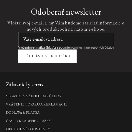
Odoberať newsletter
Vložte svoj e-mail a my Vám budeme zasielať informácie o
nových produktoch na našom e-shope.
Vložením e-mailu súhlasíte s
podmienkami ochrany osobných údajov
PŘIHLÁSIT SE K ODBĚRU
Zápätie
Zákaznícky servis
*PRAVIDLÁ NÁKUPU DARČEKOV
VRÁTENIE TOVARU A REKLAMÁCIE
DOPRAVA & PLATBA
ČASTO KLADENÉ OTÁZKY
OBCHODNÉ PODMIENKY