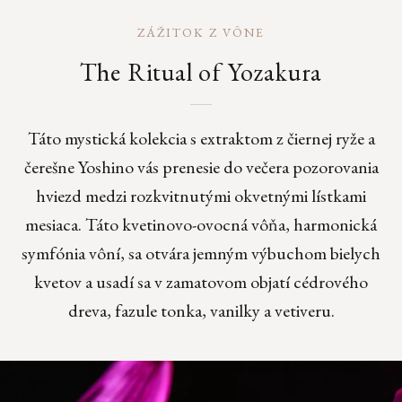
ZÁŽITOK Z VÔNE
The Ritual of Yozakura
Táto mystická kolekcia s extraktom z čiernej ryže a
čerešne Yoshino vás prenesie do večera pozorovania
hviezd medzi rozkvitnutými okvetnými lístkami
mesiaca. Táto kvetinovo-ovocná vôňa, harmonická
symfónia vôní, sa otvára jemným výbuchom bielych
kvetov a usadí sa v zamatovom objatí cédrového
dreva, fazule tonka, vanilky a vetiveru.