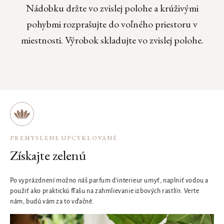
Nádobku držte vo zvislej polohe a krúživými
pohybmi rozprašujte do voľného priestoru v
miestnosti. Výrobok skladujte vo zvislej polohe.
PREMYSLENE UPCYKLOVANÉ
Získajte zelenú
Po vyprázdnení možno náš parfum d'interieur umyť, naplniť vodou a
použiť ako praktickú fľašu na zahmlievanie izbových rastlín. Verte
nám, budú vám za to vďačné.