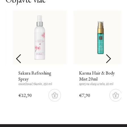
Sakura Refreshing
Karma Hair & Body
Spray
Mist 20ml
osviežovač tkanín, 250 ml
sprej na vlasy a telo, 20 ml
€12,90
€7,90
DO
DO
ŠÍKU
KOŠÍKU
KOŠÍK