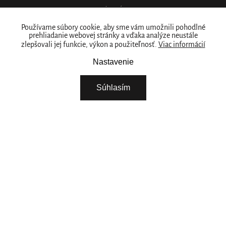
PODMIENKY OCHRANY OSOBNÝCH ÚDAJOV
Kde nás nájdete
Používame súbory cookie, aby sme vám umožnili pohodlné
prehliadanie webovej stránky a vďaka analýze neustále
zlepšovali jej funkcie, výkon a použiteľnosť.
Viac informácií
PREDAJNY
Naše značka
Nastavenie
RITUALS PRE VAŠE PODNIKANIE
Súhlasím
O NÁS
STIAHNITE SI NAŠU APLIKÁCIU
VYBERTE SI KRAJINU
Pokračovat
POTREBUJETE POMOC? ZAVOLAJTE NÁM.
+421 222 205 783
Pondelok - Piatok 08:00 - 15:00