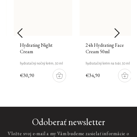
Hydrating Night
24h Hydrating Face
Cream
Cream 50ml
hydratačný nočný krém, 50 ml
hydratačný krém na tvár, 50 ml
€30,90
€34,90
DO
DO
ŠÍKU
KOŠÍKU
KOŠÍ
Velvet
Odoberať newsletter
Oudh
Fragrance
Vložte svoj e-mail a my Vám budeme zasielať informácie o
Sticks