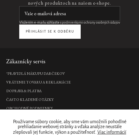
nových produktoch na našom e-shope.
luxusné
vonné
tyčinky,
450
Vložením e-mailu súhlasíte s
podmienkami ochrany osobných údajov
ml
PŘIHLÁSIT SE K ODBĚRU
€50,90
DO
KOŠÍKA
Zápätie
Zákaznícky servis
Verrez
*PRAVIDLÁ NÁKUPU DARČEKOV
Soap
Tray
VRÁTENIE TOVARU A REKLAMÁCIE
Silver
DOPRAVA & PLATBA
mydlnička
ČASTO KLADENÉ OTÁZKY
€19,90
OBCHODNÉ PODMIENKY
DO
PODMIENKY OCHRANY OSOBNÝCH ÚDAJOV
KOŠÍKA
Používame súbory cookie, aby sme vám umožnili pohodlné
Kde nás nájdete
prehliadanie webovej stránky a vďaka analýze neustále
zlepšovali jej funkcie, výkon a použiteľnosť.
Viac informácií
Royal