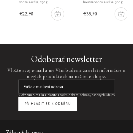
vonná sviečka, 290 g
luxusná vonná sviečka, 360 g
€22,90
€35,90
DO
DO
ŠÍKU
KOŠÍKU
KOŠÍ
Odoberať newsletter
Vložte svoj e-mail a my Vám budeme zasielať informácie o
nových produktoch na našom e-shope.
Vložením e-mailu súhlasíte s
podmienkami ochrany osobných údajov
PŘIHLÁSIT SE K ODBĚRU
Zápätie
Zákaznícky servis