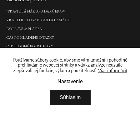
*PRAVIDLÁ NÁKUPU DARČEKOV
VRÁTENIE TOVARU A REKLAMÁCIE
DOPRAVA & PLATBA
ČASTO KLADENÉ OTÁZKY
OBCHODNÉ PODMIENKY
PODMIENKY OCHRANY OSOBNÝCH ÚDAJOV
Používame súbory cookie, aby sme vám umožnili pohodlné
Kde nás nájdete
prehliadanie webovej stránky a vďaka analýze neustále
zlepšovali jej funkcie, výkon a použiteľnosť.
Viac informácií
PREDAJNY
Nastavenie
Naše značka
Súhlasím
RITUALS PRE VAŠE PODNIKANIE
O NÁS
STIAHNITE SI NAŠU APLIKÁCIU
VYBERTE SI KRAJINU