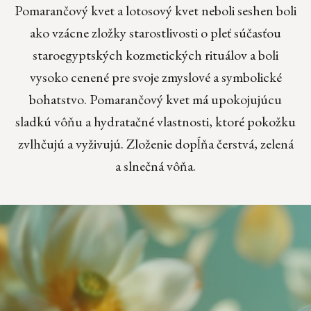
Pomarančový kvet a lotosový kvet neboli seshen boli
ako vzácne zložky starostlivosti o pleť súčasťou
staroegyptských kozmetických rituálov a boli
vysoko cenené pre svoje zmyslové a symbolické
bohatstvo. Pomarančový kvet má upokojujúcu
sladkú vôňu a hydratačné vlastnosti, ktoré pokožku
zvlhčujú a vyživujú. Zloženie dopĺňa čerstvá, zelená
a slnečná vôňa.