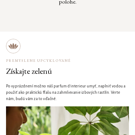
polohe.
PREMYSLENE UPCYKLOVANÉ
Získajte zelenú
Po vyprázdnení možno náš parfum d'interieur umyť, naplniť vodou a
použiť ako praktickú fľašu na zahmlievanie izbových rastlín. Verte
nám, budú vám za to vďačné.