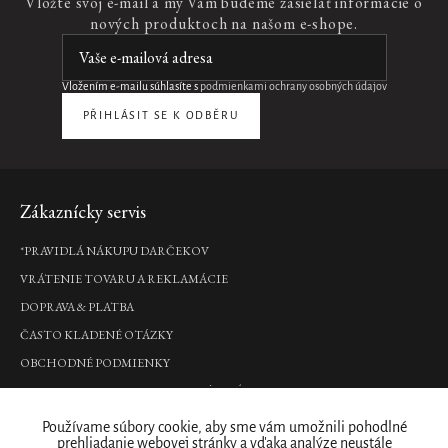
Vložte svoj e-mail a my Vám budeme zasielať informácie o
nových produktoch na našom e-shope.
Vložením e-mailu súhlasíte s
podmienkami ochrany osobných údajov
PŘIHLÁSIT SE K ODBĚRU
Zápätie
Zákaznícky servis
*PRAVIDLÁ NÁKUPU DARČEKOV
VRÁTENIE TOVARU A REKLAMÁCIE
DOPRAVA & PLATBA
ČASTO KLADENÉ OTÁZKY
OBCHODNÉ PODMIENKY
PODMIENKY OCHRANY OSOBNÝCH ÚDAJOV
Kde nás nájdete
Používame súbory cookie, aby sme vám umožnili pohodlné
prehliadanie webovej stránky a vďaka analýze neustále