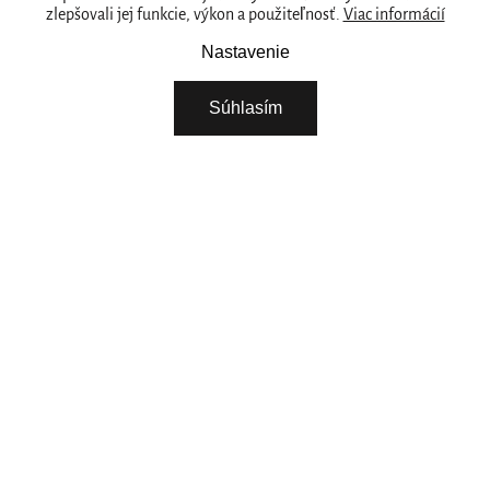
zlepšovali jej funkcie, výkon a použiteľnosť.
Viac informácií
PREDAJNY
Naše značka
Nastavenie
RITUALS PRE VAŠE PODNIKANIE
Súhlasím
O NÁS
STIAHNITE SI NAŠU APLIKÁCIU
VYBERTE SI KRAJINU
Pokračovat
POTREBUJETE POMOC? ZAVOLAJTE NÁM.
+421 222 205 783
Pondelok - Piatok 08:00 - 15:00