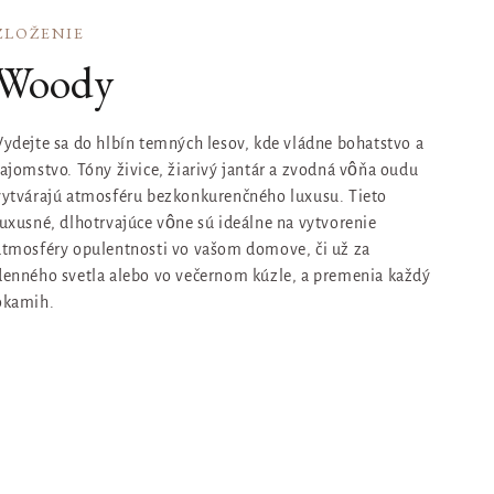
ZLOŽENIE
Woody
Vydejte sa do hlbín temných lesov, kde vládne bohatstvo a
tajomstvo. Tóny živice, žiarivý jantár a zvodná vôňa oudu
vytvárajú atmosféru bezkonkurenčného luxusu. Tieto
luxusné, dlhotrvajúce vône sú ideálne na vytvorenie
atmosféry opulentnosti vo vašom domove, či už za
denného svetla alebo vo večernom kúzle, a premenia každý
okamih.