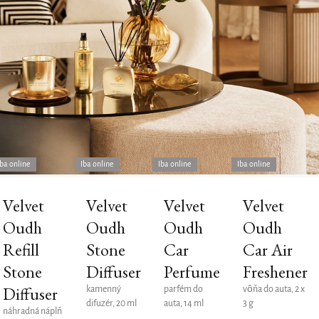
Iba online
Iba online
Iba online
Iba online
Velvet
Velvet
Velvet
Velvet
Oudh
Oudh
Oudh
Oudh
Refill
Stone
Car
Car Air
Stone
Diffuser
Perfume
Freshener
Diffuser
kamenný
parfém do
vôňa do auta, 2 x
difuzér, 20 ml
auta, 14 ml
3 g
náhradná náplň