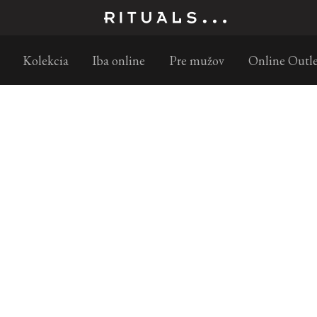
Objednajte do 11:00 – doručenie nasledujúci pracovný deň s GLS
Kolekcia
Iba online
Pre mužov
Online Outle