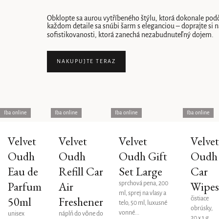
Obklopte sa aurou vytříbeného štýlu, ktorá dokonale pod
každom detaile sa snúbi šarm s eleganciou – doprajte si 
sofistikovanosti, ktorá zanechá nezabudnuteľný dojem.
NAKUPUJTE TERAZ
Iba online
Iba online
Iba online
Iba online
Výpis
Velvet
Velvet
Velvet
Velve
Oudh
Oudh
Oudh Gift
Oudh
produktov
Eau de
Refill Car
Set Large
Car
Parfum
Air
Wipe
sprchová pena, 200
ml, sprej na vlasy a
50ml
Freshener
čistiace
telo, 50 ml, luxusné
obrúsky,
vonné...
unisex
náplň do vône do
20 x 1 g