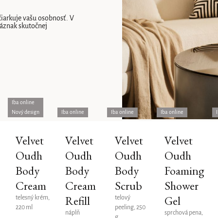
čiarkuje vašu osobnosť. V
náznak skutočnej
Iba online
Nový design
Iba online
Iba online
Iba online
t
Velvet
Velvet
Velvet
Velvet
Oudh
Oudh
Oudh
Oudh
Body
Body
Body
Foaming
s
Cream
Cream
Scrub
Shower
Refill
Gel
telesný krém,
telový
220 ml
peeling, 250
náplň
sprchová pena,
g