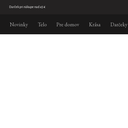
Prejsť
na
Doprava zadarmo od 35 €
obsah
Novinky
Telo
Pre domov
Krása
Darčeky