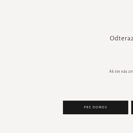
Odteraz
Ak ste nás z
PRE DOMOV