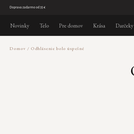
Prejsť
na
Doprava zadarmo od 35 €
obsah
Novinky
Telo
Pre domov
Krása
Darčeky
Domov
/
Odhlásenie bolo úspešné