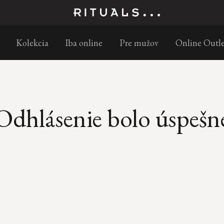
Objednajte do 11:00 – doručenie nasledujúci pracovný deň s GLS
Kolekcia
Iba online
Pre mužov
Online Outle
Odhlásenie bolo úspešn