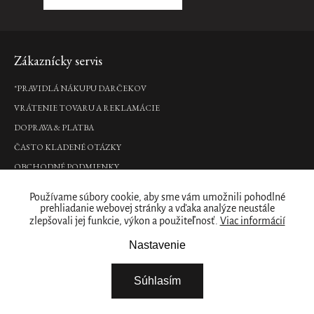
Zápätie
Zákaznícky servis
*PRAVIDLÁ NÁKUPU DARČEKOV
VRÁTENIE TOVARU A REKLAMÁCIE
DOPRAVA & PLATBA
ČASTO KLADENÉ OTÁZKY
OBCHODNÉ PODMIENKY
PODMIENKY OCHRANY OSOBNÝCH ÚDAJOV
Používame súbory cookie, aby sme vám umožnili pohodlné
Kde nás nájdete
prehliadanie webovej stránky a vďaka analýze neustále
zlepšovali jej funkcie, výkon a použiteľnosť.
Viac informácií
PREDAJNY
Nastavenie
Naše značka
Súhlasím
RITUALS PRE VAŠE PODNIKANIE
O NÁS