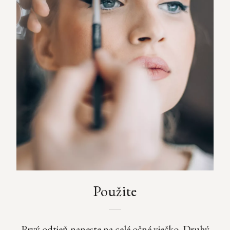
Použite
Prvý odtieň naneste na celé očné viečko. Druhý