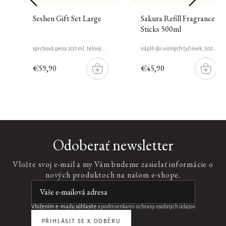
Seshen Gift Set Large
Sakura Refill Fragrance
Sticks 500ml
sprchová pena 200 ml, telový gél 200 ml, telový peeling 150 g, sprej na vlasy a telo 100 ml
náplň do vonných tyčiniek, 500 ml
€59,90
€45,90
DO
DO
ŠÍKU
KOŠÍKU
KOŠÍK
Odoberať newsletter
Vložte svoj e-mail a my Vám budeme zasielať informácie o
nových produktoch na našom e-shope.
Vložením e-mailu súhlasíte s
podmienkami ochrany osobných údajov
PŘIHLÁSIT SE K ODBĚRU