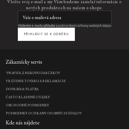
Vložte svoj e-mail a my Vám budeme zasielať informácie o
lak
nových produktoch na našom e-shope.
na
vlasy,
75
ml
Vložením e-mailu súhlasíte s
podmienkami ochrany osobných údajov
€6,90
PŘIHLÁSIT SE K ODBĚRU
Novinka
DO
KOŠÍKA
Nový
design
Zápätie
Zákaznícky servis
Shave
Cream
*PRAVIDLÁ NÁKUPU DARČEKOV
krém
na
VRÁTENIE TOVARU A REKLAMÁCIE
holenie,
DOPRAVA & PLATBA
200
ml
ČASTO KLADENÉ OTÁZKY
€19,90
OBCHODNÉ PODMIENKY
DO
PODMIENKY OCHRANY OSOBNÝCH ÚDAJOV
KOŠÍKA
Kde nás nájdete