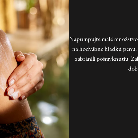
Napumpujte malé množstvo ol
na hodvábne hladkú penu. P
zabránili pošmyknutiu. Za
dob