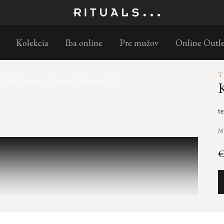
Objednajte do 11:00 – doručenie nasledujúci pracovný deň s GLS
Kolekcia
Iba online
Pre mužov
Online Outle
T
al of Karma
/
Karma Shower Oil
te
M
€