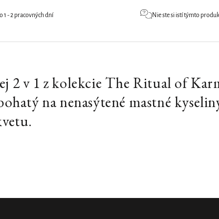
1 - 2 pracovných dní
Nie ste si istí týmto prod
lej 2 v 1 z kolekcie The Ritual of Kar
bohatý na nenasýtené mastné kyselin
kvetu.