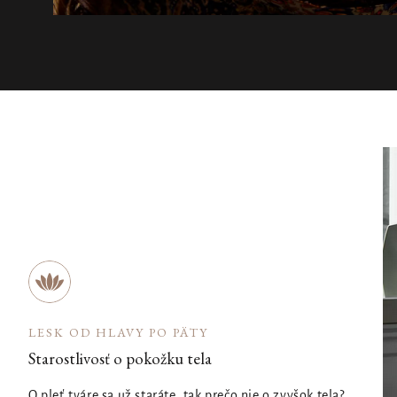
LESK OD HLAVY PO PÄTY
Starostlivosť o pokožku tela
O pleť tváre sa už staráte, tak prečo nie o zvyšok tela?