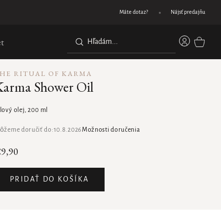
Darček pri nákupe nad 45 €
Máte dotaz?
Nájsť predajňu
Prihláse
t
NÁKUPN
KOŠÍK
HE RITUAL OF KARMA
Karma Shower Oil
lový olej, 200 ml
ôžeme doručiť do:
10.8.2026
Možnosti doručenia
9,90
PRIDAŤ DO KOŠÍKA