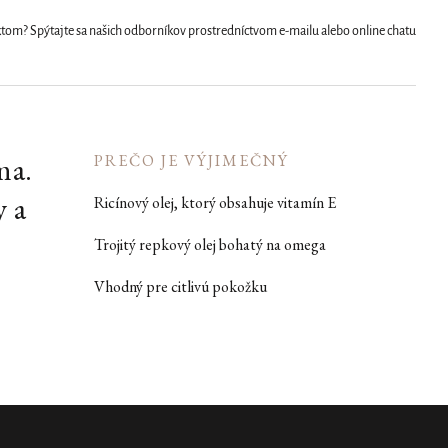
uktom? Spýtajte sa našich odborníkov prostredníctvom e-mailu alebo online chatu
ma.
PREČO JE VÝJIMEČNÝ
y a
Ricínový olej, ktorý obsahuje vitamín E
Trojitý repkový olej bohatý na omega
Vhodný pre citlivú pokožku