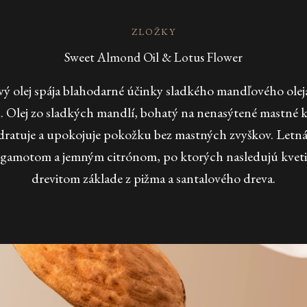
ZLOŽKY
Sweet Almond Oil & Lotus Flower
ý olej spája blahodarné účinky sladkého mandľového oleja
. Olej zo sladkých mandlí, bohatý na nenasýtené mastné ky
hydratuje a upokojuje pokožku bez mastných zvyškov. Letná
gamotom a jemným citrónom, po ktorých nasledujú kvet
drevitom základe z pižma a santalového dreva.