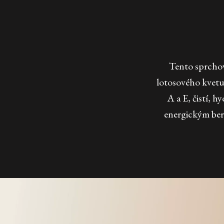
Tento sprchov
lotosového kvetu
A a E, čistí, 
energickým ber