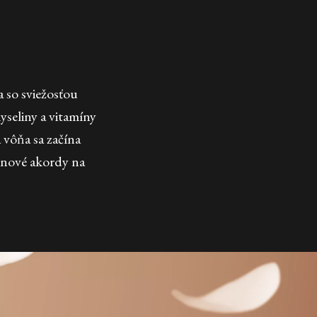
 so sviežosťou
seliny a vitamíny
 vôňa sa začína
inové akordy na