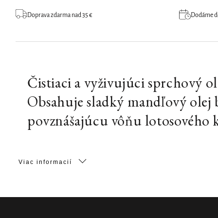
Doprava zdarma nad 35 €
Dodáme do 
Čistiaci a vyživujúci sprchový o
Obsahuje sladký mandľový olej 
povznášajúcu vôňu lotosového 
Viac informacií