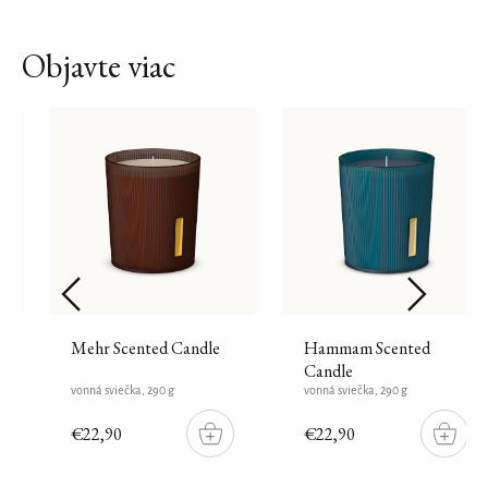
Objavte viac
Mehr Scented Candle
Hammam Scented
Candle
vonná sviečka, 290 g
vonná sviečka, 290 g
€22,90
€22,90
DO
DO
ŠÍKU
KOŠÍKU
KOŠÍK