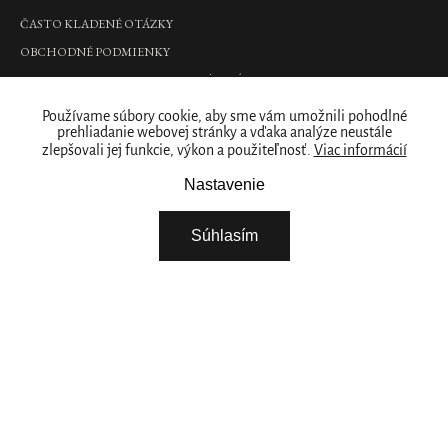
luxusná
ČASTO KLADENÉ OTÁZKY
vonná
sviečka,
OBCHODNÉ PODMIENKY
360
g
PODMIENKY OCHRANY OSOBNÝCH ÚDAJOV
€35,90
Kde nás nájdete
Používame súbory cookie, aby sme vám umožnili pohodlné
prehliadanie webovej stránky a vďaka analýze neustále
DO
zlepšovali jej funkcie, výkon a použiteľnosť.
Viac informácií
PREDAJNY
KOŠÍKA
Naše značka
Nastavenie
Cashmere
RITUALS PRE VAŠE PODNIKANIE
Súhlasím
Rose
O NÁS
Car
Perfume
STIAHNITE SI NAŠU APLIKÁCIU
parfém
VYBERTE SI KRAJINU
do
auta,
14
g
€10,90
Pokračovat
DO
KOŠÍKA