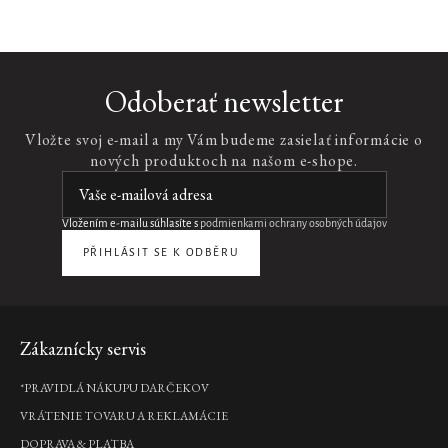
Velvet
Odoberať newsletter
Oudh
Home
Vložte svoj e-mail a my Vám budeme zasielať informácie o
Perfume
nových produktoch na našom e-shope.
luxusný
interiérový
parfum,
400
Vložením e-mailu súhlasíte s
podmienkami ochrany osobných údajov
ml
PŘIHLÁSIT SE K ODBĚRU
€39,90
DO
KOŠÍKA
Zápätie
Zákaznícky servis
Royal
*PRAVIDLÁ NÁKUPU DARČEKOV
Tea
Scented
VRÁTENIE TOVARU A REKLAMÁCIE
Candle
DOPRAVA & PLATBA