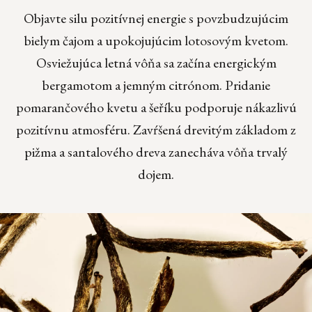
Objavte silu pozitívnej energie s povzbudzujúcim
bielym čajom a upokojujúcim lotosovým kvetom.
Osviežujúca letná vôňa sa začína energickým
bergamotom a jemným citrónom. Pridanie
pomarančového kvetu a šeříku podporuje nákazlivú
pozitívnu atmosféru. Zavŕšená drevitým základom z
pižma a santalového dreva zanecháva vôňa trvalý
dojem.