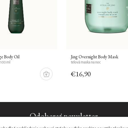
ge Body Oil
Jing Overnight Body Mask
 100 ml
telová maska na noc
€16,90
DO
KOŠÍKU
Odoberať newsletter
ail a my Vám budeme zasielať informácie o nových produktoch n