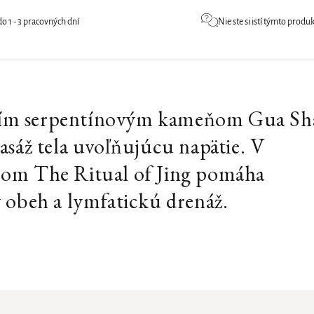
 1 - 3 pracovných dní
Nie ste si istí týmto prod
naším serpentínovým kameňom Gua Sh
asáž tela uvoľňujúcu napätie. V
jom The Ritual of Jing pomáha
 obeh a lymfatickú drenáž.