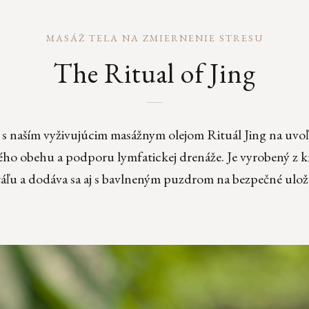
MASÁŽ TELA NA ZMIERNENIE STRESU
The Ritual of Jing
 s naším vyživujúcim masážnym olejom Rituál Jing na uvoľ
ého obehu a podporu lymfatickej drenáže. Je vyrobený z 
táľu a dodáva sa aj s bavlneným puzdrom na bezpečné ulož