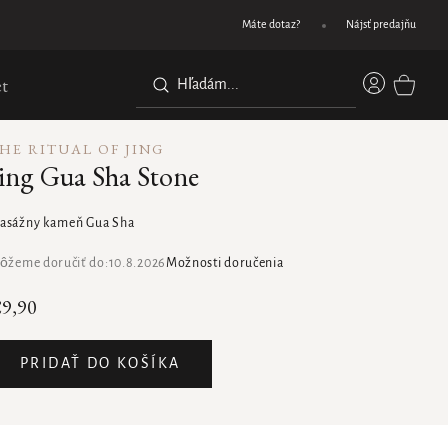
Darček pri nákupe nad 45 €
Máte dotaz?
Nájsť predajňu
Prihláse
t
NÁKUPN
KOŠÍK
HE RITUAL OF JING
ing Gua Sha Stone
asážny kameň Gua Sha
ôžeme doručiť do:
10.8.2026
Možnosti doručenia
9,90
PRIDAŤ DO KOŠÍKA