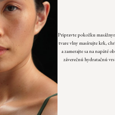
Pripravte pokožku masážnym
tvare vlny masírujte krk, 
a zamerajte sa na napäté o
záverečnú hydratačnú vrst