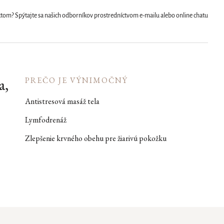
uktom? Spýtajte sa našich odborníkov prostredníctvom e-mailu alebo online chatu
a,
PREČO JE VÝNIMOČNÝ
Antistresová masáž tela
Lymfodrenáž
Zlepšenie krvného obehu pre žiarivú pokožku