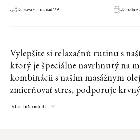
Doprava zdarma nad 35 €
Doručíme do
Vylepšite si relaxačnú rutinu s 
ktorý je špeciálne navrhnutý na m
kombinácii s naším masážnym ole
zmierňovať stres, podporuje krvný
Viac informácií