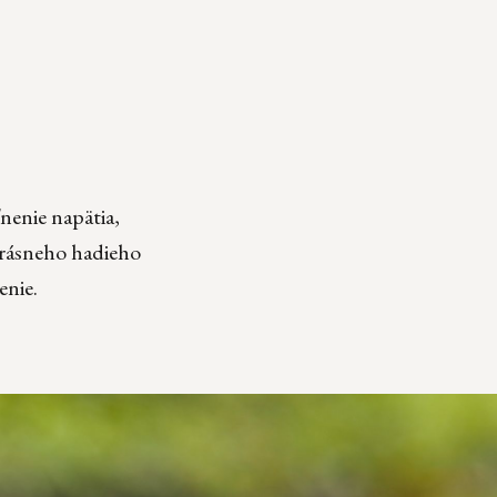
nenie napätia,
krásneho hadieho
enie.