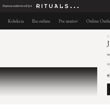
Objednajte do 11:00 – doručenie nasledujúci pracovný deň s GLS
Kolekcia
Iba online
Pre mužov
Online Outle
T
J
m
M
€