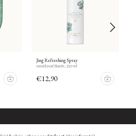
Jing Refreshing Spray
H
osviežovač tkanín , 250 ml
n
€12,90
DO
DO
KOŠÍKU
KOŠÍKU
a našom e-shope.