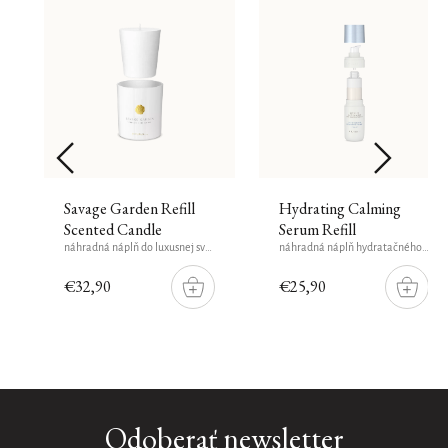
Savage Garden Refill
Hydrating Calming
Scented Candle
Serum Refill
náhradná náplň do luxusnej sviečky, 360 g
náhradná náplň hydratačného upokojujúceho séra, 30 ml
€32,90
€25,90
DO
DO
ŠÍKU
KOŠÍKU
KOŠÍK
Océan
Odoberať newsletter
Infini