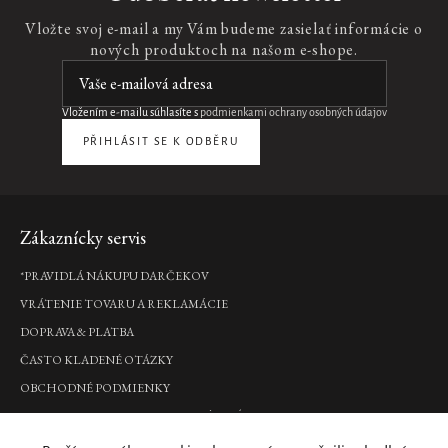
W
Vložte svoj e-mail a my Vám budeme zasielať informácie o
50ml
nových produktoch na našom e-shope.
Parfémovaná
voda,
50
ml
Vložením e-mailu súhlasíte s
podmienkami ochrany osobných údajov
€49,90
PŘIHLÁSIT SE K ODBĚRU
DO
KOŠÍKA
Zápätie
Zákaznícky servis
Intense
Hair
*PRAVIDLÁ NÁKUPU DARČEKOV
Oil
VRÁTENIE TOVARU A REKLAMÁCIE
olej
na
DOPRAVA & PLATBA
vlasy,
45
ČASTO KLADENÉ OTÁZKY
ml
OBCHODNÉ PODMIENKY
€15,90
PODMIENKY OCHRANY OSOBNÝCH ÚDAJOV
DO