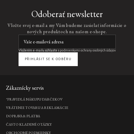
Odoberať newsletter
Vložte svoj e-mail a my Vám budeme zasielať informácie o
nových produktoch na našom e-shope.
Vložením e-mailu súhlasíte s
podmienkami ochrany osobných údajov
PŘIHLÁSIT SE K ODBĚRU
Zápätie
Zákaznícky servis
*PRAVIDLÁ NÁKUPU DARČEKOV
VRÁTENIE TOVARU A REKLAMÁCIE
DOPRAVA & PLATBA
ČASTO KLADENÉ OTÁZKY
OBCHODNÉ PODMIENKY