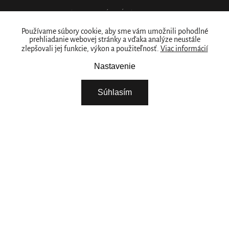
PODMIENKY OCHRANY OSOBNÝCH ÚDAJOV
Kde nás nájdete
Používame súbory cookie, aby sme vám umožnili pohodlné
prehliadanie webovej stránky a vďaka analýze neustále
zlepšovali jej funkcie, výkon a použiteľnosť.
Viac informácií
PREDAJNY
Naše značka
Nastavenie
RITUALS PRE VAŠE PODNIKANIE
Súhlasím
O NÁS
STIAHNITE SI NAŠU APLIKÁCIU
VYBERTE SI KRAJINU
Pokračovat
POTREBUJETE POMOC? ZAVOLAJTE NÁM.
+421 222 205 783
Pondelok - Piatok 08:00 - 15:00