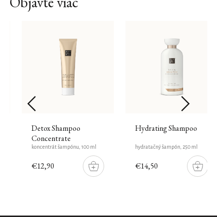
Objavte viac
Detox Shampoo
Hydrating Shampoo
Concentrate
koncentrát šampónu, 100 ml
hydratačný šampón, 250 ml
€12,90
€14,50
DO
DO
ŠÍKU
KOŠÍKU
KOŠÍK