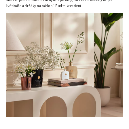
můžete použít mnoha různými způsoby, od váz na květiny až po
květináče a držáky na nádobí. Buďte kreativní.