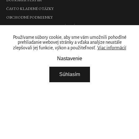
€43,90
ČASTO KLADENÉ OTÁZKY
OBCHODNÉ PODMIENKY
DO
KOŠÍKA
PODMIENKY OCHRANY OSOBNÝCH ÚDAJOV
Kde nás nájdete
Používame súbory cookie, aby sme vám umožnili pohodlné
Amsterdam
prehliadanie webovej stránky a vďaka analýze neustále
zlepšovali jej funkcie, výkon a použiteľnosť.
Viac informácií
PREDAJNY
Collection
Car
Naše značka
Nastavenie
Perfume
parfém
RITUALS PRE VAŠE PODNIKANIE
Súhlasím
do
O NÁS
auta,
14
STIAHNITE SI NAŠU APLIKÁCIU
g
VYBERTE SI KRAJINU
€10,90
DO
KOŠÍKA
Iba
online
Pokračovat
Cotton