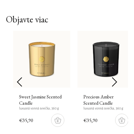
Objavte viac
Sweet Jasmine Scented
Precious Amber
Candle
Scented Candle
luxusná vonná sviečka, 360 g
luxusná vonná sviečka, 360 g
€35,90
€35,90
DO
DO
ŠÍKU
KOŠÍKU
KOŠÍK