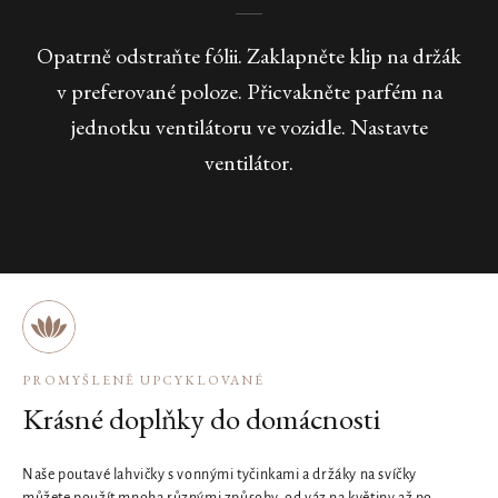
Opatrně odstraňte fólii. Zaklapněte klip na držák
v preferované poloze. Přicvakněte parfém na
jednotku ventilátoru ve vozidle. Nastavte
ventilátor.
PROMYŠLENĚ UPCYKLOVANÉ
Krásné doplňky do domácnosti
Naše poutavé lahvičky s vonnými tyčinkami a držáky na svíčky