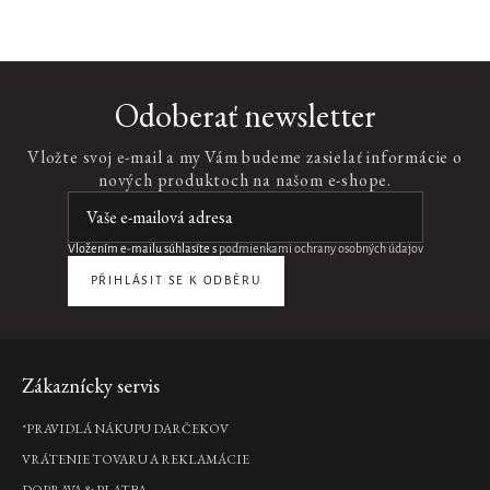
Car
Odoberať newsletter
Gift
Set
Vložte svoj e-mail a my Vám budeme zasielať informácie o
Velvet
nových produktoch na našom e-shope.
Oudh
2
x
vôňa
Vložením e-mailu súhlasíte s
podmienkami ochrany osobných údajov
do
auta
PŘIHLÁSIT SE K ODBĚRU
3
g,
20
obrúskov
do
Zápätie
Zákaznícky servis
auta,
parfém
*PRAVIDLÁ NÁKUPU DARČEKOV
do
auta
VRÁTENIE TOVARU A REKLAMÁCIE
15
ml,...
DOPRAVA & PLATBA