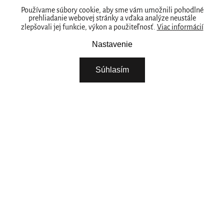
Kde nás nájdete
Používame súbory cookie, aby sme vám umožnili pohodlné
prehliadanie webovej stránky a vďaka analýze neustále
zlepšovali jej funkcie, výkon a použiteľnosť.
Viac informácií
PREDAJNY
Naše značka
Nastavenie
RITUALS PRE VAŠE PODNIKANIE
Súhlasím
O NÁS
STIAHNITE SI NAŠU APLIKÁCIU
VYBERTE SI KRAJINU
Pokračovat
POTREBUJETE POMOC? ZAVOLAJTE NÁM.
+421 222 205 783
Pondelok - Piatok 08:00 - 15:00