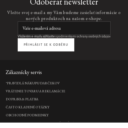
Odoberať newsletter
Vložte svoj e-mail a my Vám budeme zasielať informácie o
nových produktoch na našom e-shope.
Vložením e-mailu súhlasíte s
podmienkami ochrany osobných údajov
PŘIHLÁSIT SE K ODBĚRU
Zápätie
Zákaznícky servis
*PRAVIDLÁ NÁKUPU DARČEKOV
VRÁTENIE TOVARU A REKLAMÁCIE
DOPRAVA & PLATBA
ČASTO KLADENÉ OTÁZKY
OBCHODNÉ PODMIENKY
PODMIENKY OCHRANY OSOBNÝCH ÚDAJOV