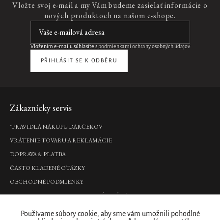
Vložte svoj e-mail a my Vám budeme zasielať informácie o
nových produktoch na našom e-shope.
Vložením e-mailu súhlasíte s
podmienkami ochrany osobných údajov
PŘIHLÁSIT SE K ODBĚRU
Zápätie
Zákaznícky servis
*PRAVIDLÁ NÁKUPU DARČEKOV
VRÁTENIE TOVARU A REKLAMÁCIE
DOPRAVA & PLATBA
ČASTO KLADENÉ OTÁZKY
OBCHODNÉ PODMIENKY
PODMIENKY OCHRANY OSOBNÝCH ÚDAJOV
Kde nás nájdete
Používame súbory cookie, aby sme vám umožnili pohodlné