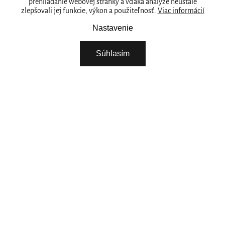
prehliadanie webovej stránky a vďaka analýze neustále
zlepšovali jej funkcie, výkon a použiteľnosť.
Viac informácií
PREDAJNY
Naše značka
Nastavenie
RITUALS PRE VAŠE PODNIKANIE
Súhlasím
O NÁS
STIAHNITE SI NAŠU APLIKÁCIU
VYBERTE SI KRAJINU
Pokračovat
POTREBUJETE POMOC? ZAVOLAJTE NÁM.
+421 222 205 783
Pondelok - Piatok 08:00 - 15:00