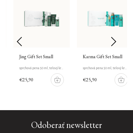
Jing Gift Set Small
Karma Gift Set Small
sprchová pena 50 ml, telový krém 70 ml, masážny olej 50 ml, sprej na vankúš a telo 20 ml
sprchová pena 50 ml, telový krém 70 ml, telová pena 50 ml, sprej na vlasy a telo 20 ml
€25,90
€25,90
DO
DO
ŠÍKU
KOŠÍKU
KOŠÍK
Odoberať newsletter