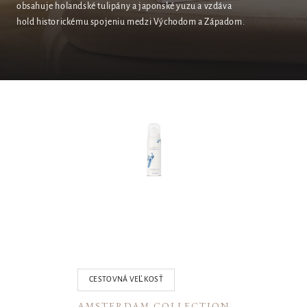
obsahuje holandské tulipány a japonské yuzu a vzdáva
hold historickému spojeniu medzi Východom a Západom.
01
CESTOVNÁ VEĽKOSŤ
AMSTERDAM COLLECTION